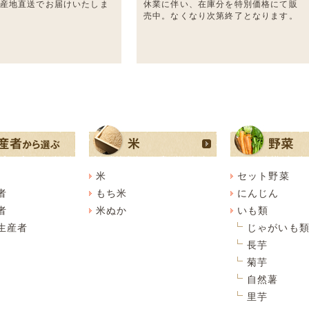
産地直送でお届けいたしま
休業に伴い、在庫分を特別価格にて販
売中。なくなり次第終了となります。
米
セット野菜
者
もち米
にんじん
者
米ぬか
いも類
生産者
じゃがいも
長芋
菊芋
自然薯
里芋