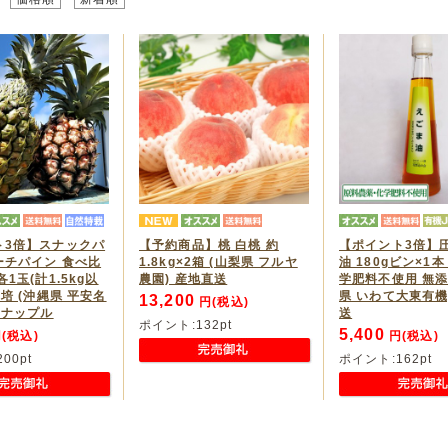
ト3倍】スナックパ
【予約商品】桃 白桃 約
【ポイント3倍】
ーチパイン 食べ比
1.8kg×2箱 (山梨県 フルヤ
油 180gビン×1
1玉(計1.5kg以
農園) 産地直送
学肥料不使用 無添
栽培 (沖縄県 平安名
県 いわて大東有機
13,200
円(税込)
イナップル
送
ポイント:
132
pt
5,400
(税込)
円(税込)
200
pt
ポイント:
162
pt