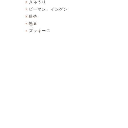
きゅうり
ピーマン、インゲン
銀杏
黒豆
ズッキーニ