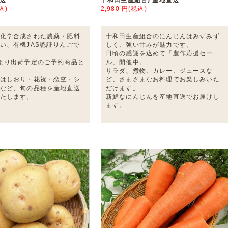
込)
2,980 円(税込)
化学合成された農薬・肥料
十和田生産組合のにんじんはみずみず
い、有機JAS認証りんごで
しく、強い甘みが魅力です。
日頃の感謝を込めて「豊作応援セー
より出荷予定のご予約商品と
ル」開催中。
サラダ、煮物、カレー、ジュースな
はしおり・花祝・恋空・シ
ど、さまざまなお料理でお楽しみいた
など、旬の品種を産地直送
だけます。
たします。
新鮮なにんじんを産地直送でお届けし
ます。