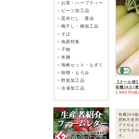
お茶・ハーブティー
ビーツ加工品
昆布だし・醤油
梅干し・梅加工品
そば
海産特集
干物
米麹
海峡セット・もずく
味噌・もろみ
野菜加工品
【クール便】有
有機JAS (
冷凍加工品
2,980 円(税
有機JAS
肥料不使用
アクやえぐ
でサラダや
す。