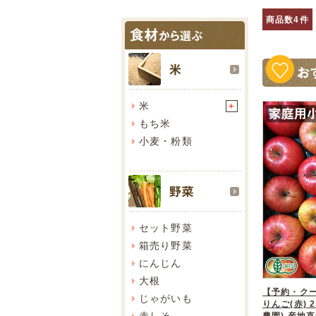
商品数4件
米
+
もち米
小麦・粉類
セット野菜
箱売り野菜
にんじん
大根
【予約・ク
じゃがいも
りんご(赤) 2
赤しそ
農園) 産地