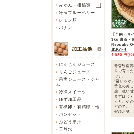
みかん・柑橘類
+
冷凍ブルーベリー
レモン類
バナナ
【予約・サ
3kg 農薬
Ryosuke 
北あかり
4,680 円(税
にんじんジュース
青森県南部
りで育った
りんごジュース
です。
果実ジュース・ジャ
“栗じゃが
ム
黄色の美し
感、強い甘
冷凍スイーツ
まずはじゃ
ゆず加工品
くと、その
有機卵・有精卵・他
すので、
ぜひお試し
パンセット
ぶどう果汁
天然水