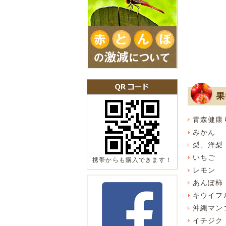
青森健康
みかん
梨、洋梨
いちご
携帯からも購入できます！
レモン
あんぽ柿
キウイフ
沖縄マン
イチジク