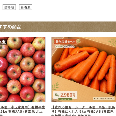
価格順
新着順
ール便・小玉家庭用】有機早生
【豊作応援セール・クール便・B品・訳あ
.5kg 有機JAS (青森県 北上
り】有機にんじん 5kg 有機JAS (青森県
直送
十和田生産組合) 産地直送