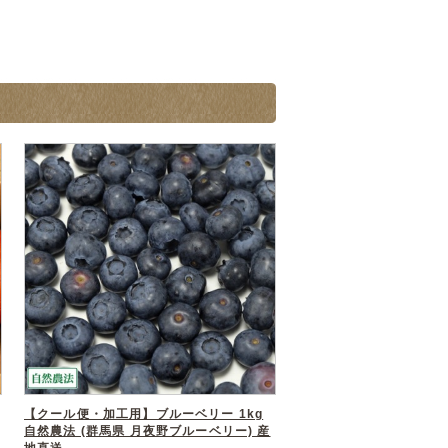
【クール便・加工用】ブルーベリー 1kg
自然農法 (群馬県 月夜野ブルーベリー) 産
地直送