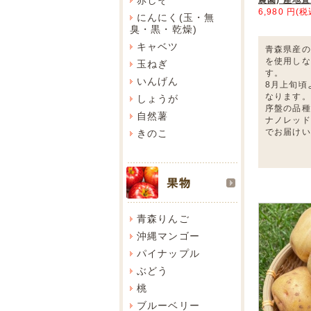
6,980 円(税
にんにく(玉・無
臭・黒・乾燥)
キャベツ
青森県産の
を使用しな
玉ねぎ
す。
いんげん
8月上旬頃
なります。
しょうが
序盤の品種
自然薯
ナノレッド
でお届けい
きのこ
青森りんご
沖縄マンゴー
パイナップル
ぶどう
桃
ブルーベリー