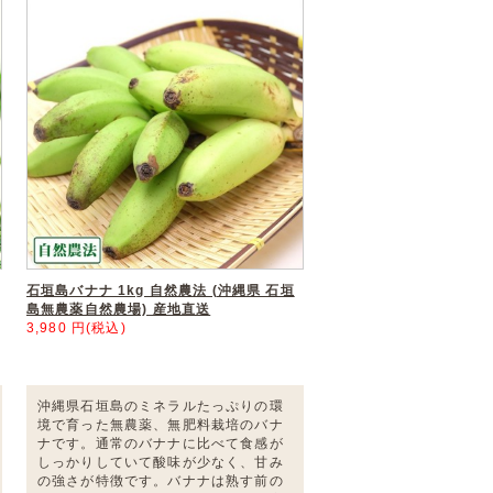
石垣島バナナ 1kg 自然農法 (沖縄県 石垣
島無農薬自然農場) 産地直送
3,980 円(税込)
沖縄県石垣島のミネラルたっぷりの環
境で育った無農薬、無肥料栽培のバナ
ナです。通常のバナナに比べて食感が
しっかりしていて酸味が少なく、甘み
の強さが特徴です。バナナは熟す前の