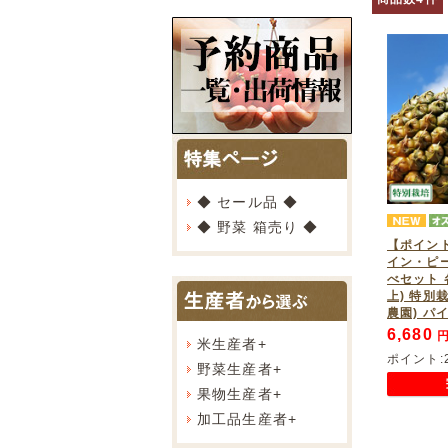
◆ セール品 ◆
◆ 野菜 箱売り ◆
【ポイン
イン・ピ
べセット 各
上) 特別
農園) パ
6,680
円
米生産者
+
ポイント:
野菜生産者
+
果物生産者
+
加工品生産者
+