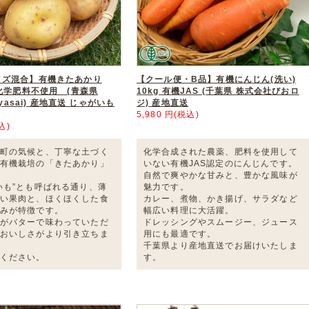
イズ混合】有機きたあかり
【クール便・B品】有機にんじん(洗い)
・化学肥料不使用 (青森県
10kg 有機JAS (千葉県 株式会社びおロ
Oyasai) 産地直送 じゃがいも
ジ) 産地直送
5,980 円(税込)
込)
町の気候と、丁寧な土づく
化学合成された農薬、肥料を使用して
有機栽培の「きたあかり」
いない有機JAS認定のにんじんです。
自然で爽やかな甘みと、豊かな風味が
いも”とも呼ばれる通り、薄
魅力です。
い果肉と、ほくほくした食
カレー、煮物、かき揚げ、サラダなど
みが特徴です。
幅広い料理に大活躍。
がバターで味わっていただ
ドレッシングやスムージー、ジュース
おいしさがより引き立ちま
用にも最適です。
千葉県より産地直送でお届けいたしま
ください。
す。