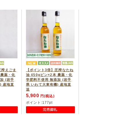
圧搾えごま
【ポイント3倍】圧搾なたね
本 農薬・化
油 450gビン×2本 農薬・化
加 (岩手
学肥料不使用 無添加 (岩手
) 産地直
県 いわて大東有機) 産地直
送
5,900
円(税込)
ポイント:
177
pt