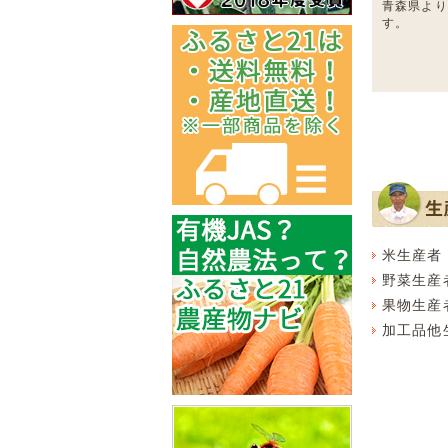
青森県より
す。
米生産者
野菜生産
果物生産
加工品他