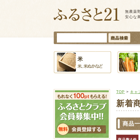
無農薬
安心な
TOP
>
キャ
新着
商品
商品数4件