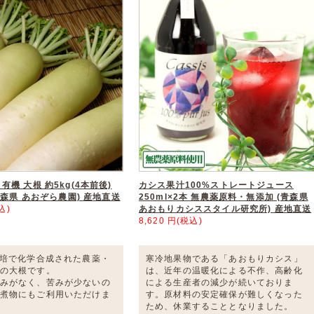
機 大根 約5kg(4本前後)
カシス果汁100%ストレートジュース
青森県 あおぞら農園) 産地直送
250ml×2本 無農薬原料・無添加 (青森県
込)
あおもりカシススタイル研究所) 産地直送
8,620 円(税込)
栽培で化学合成された農薬・
寒冷地果物である「あおもりカシス」
の大根です。
は、近年の温暖化による不作、高齢化
みがなく、苦みが少ないの
による生産者の減少が続いておりま
煮物にもご利用いただけま
す。原材料の安定確保が難しくなった
ため、休業することとなりました。