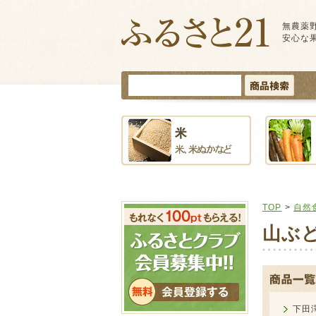
無農薬
安心な
TOP
>
自然
山ぶ
下田