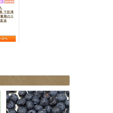
人
手県 下田澤
山葡萄のス
地直送