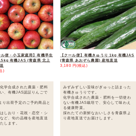
ール便・小玉家庭用】有機早生
【クール便】有機きゅうり 1kg 有機JAS
.5kg 有機JAS (青森県 北上
(青森県 あおぞら農園) 産地直送
直送
3,180 円(税込)
込)
化学合成された農薬・肥料
みずみずしい旨味がぎゅっと詰まった
い、有機JAS認証りんごで
有機きゅうりです。
化学合成された農薬・肥料を一切使わ
より出荷予定のご予約商品と
ない有機JAS栽培で、安心して味わえ
る健康野菜。
はしおり・花祝・恋空・シ
採れたての新鮮なおいしさを青森県よ
など、旬の品種を産地直送
り産地直送でお届けします。
たします。