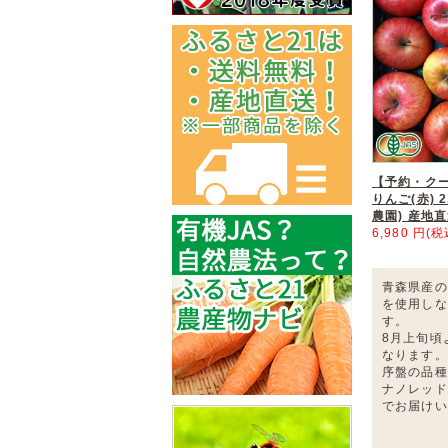
【予約・ク
りんご(赤) 2
農園) 産地
6,980 円(税
青森県産の
を使用しな
す。
8月上旬頃
なります。
序盤の品種
ナノレッド
でお届けい