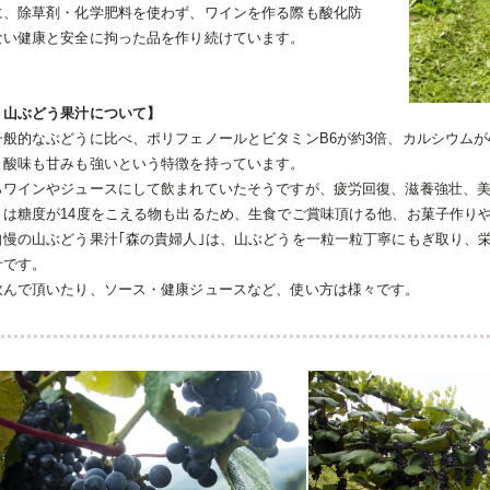
に、除草剤・化学肥料を使わず、ワインを作る際も酸化防
ない健康と安全に拘った品を作り続けています。
・山ぶどう果汁について】
般的なぶどうに比べ、ポリフェノールとビタミンB6が約3倍、カルシウムが4
、酸味も甘みも強いという特徴を持っています。
らワインやジュースにして飲まれていたそうですが、疲労回復、滋養強壮、
うは糖度が14度をこえる物も出るため、生食でご賞味頂ける他、お菓子作り
自慢の山ぶどう果汁｢森の貴婦人｣は、山ぶどうを一粒一粒丁寧にもぎ取り、
汁です。
飲んで頂いたり、ソース・健康ジュースなど、使い方は様々です。