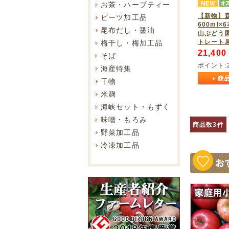
お茶・ハーブティー
【新物】
ビーツ加工品
600ml
昆布だし・醤油
山ぶどう
トレート
梅干し・梅加工品
21,400
そば
ポイント:
海産特集
干物
米麹
海峡セット・もずく
味噌・もろみ
商品数3件
野菜加工品
冷凍加工品