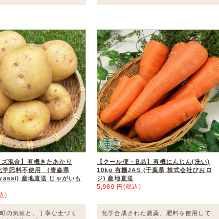
イズ混合】有機きたあかり
【クール便・B品】有機にんじん(洗い)
・化学肥料不使用 (青森県
10kg 有機JAS (千葉県 株式会社びおロ
Oyasai) 産地直送 じゃがいも
ジ) 産地直送
5,980 円(税込)
込)
町の気候と、丁寧な土づく
化学合成された農薬、肥料を使用して