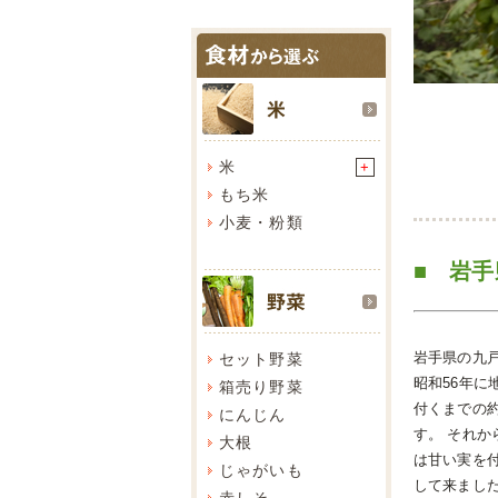
米
+
もち米
小麦・粉類
■ 岩手
岩手県の九
セット野菜
昭和56年
箱売り野菜
付くまでの
にんじん
す。 それか
大根
は甘い実を
じゃがいも
して来まし
赤しそ