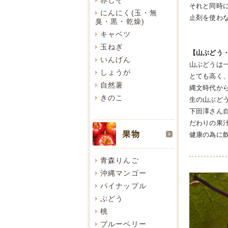
それと同時
にんにく(玉・無
止剤を使わ
臭・黒・乾燥)
キャベツ
玉ねぎ
【山ぶどう
いんげん
山ぶどうは一
しょうが
とても高く
自然薯
縄文時代か
きのこ
生の山ぶど
下田澤さん
だわりの果
健康の為に
青森りんご
沖縄マンゴー
パイナップル
ぶどう
桃
ブルーベリー