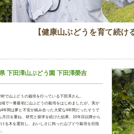
【健康山ぶどうを育て続け
県 下田澤山ぶどう園 下田澤榮吉
戸村で山ぶどうの栽培を行っている下田澤さん。
に地域で一番最初に山ぶどうの栽培をはじめましたが、実が
約4年間は夢と不安が絡み合った大変な4年間だったそうで
ら月日を重ね、研究と探求を続けた結果、10年目以降から
付ける木を選別し、おいしさに拘った山ブドウ栽培を目指
た。