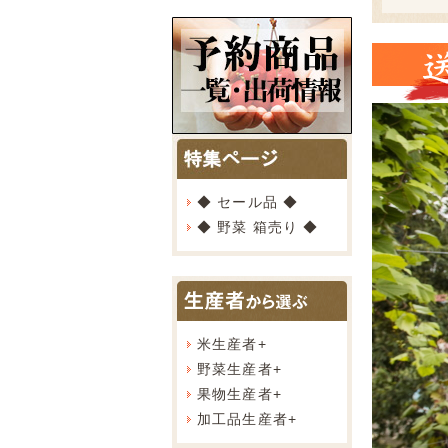
◆ セール品 ◆
◆ 野菜 箱売り ◆
米生産者
+
野菜生産者
+
果物生産者
+
加工品生産者
+