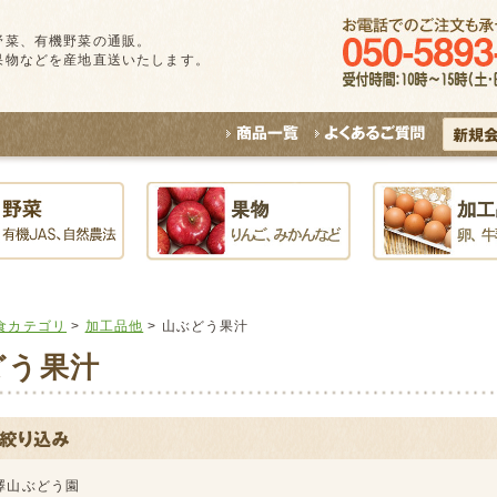
野菜、有機野菜の通販。
果物などを産地直送いたします。
食カテゴリ
>
加工品他
> 山ぶどう果汁
どう果汁
澤山ぶどう園