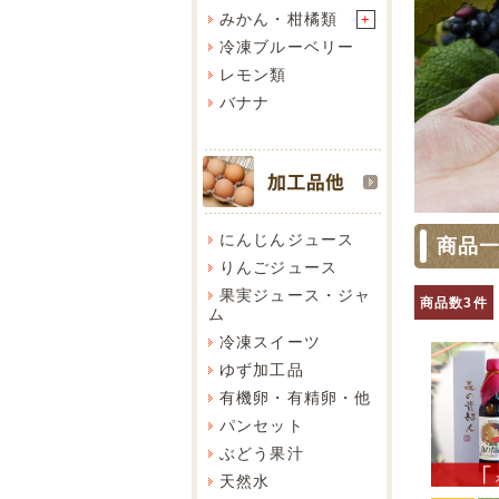
みかん・柑橘類
+
冷凍ブルーベリー
レモン類
バナナ
にんじんジュース
商品
りんごジュース
果実ジュース・ジャ
商品数3件
ム
冷凍スイーツ
ゆず加工品
有機卵・有精卵・他
パンセット
ぶどう果汁
天然水