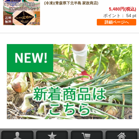
(冷凍)(青森県下北半島 家政商店)
5,480
円(税込)
ポイント：
54
pt
詳細ページへ