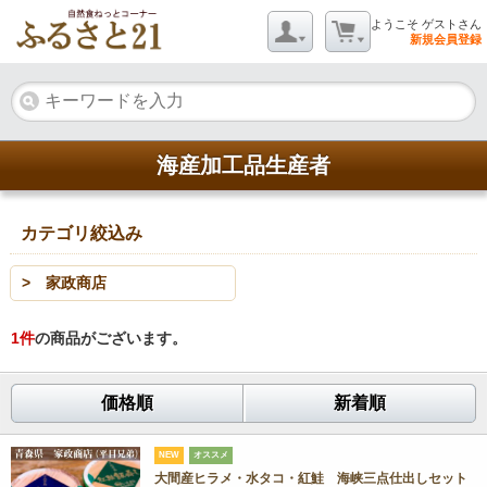
ようこそ ゲストさん
新規会員登録
海産加工品生産者
カテゴリ絞込み
> 家政商店
1
件
の商品がございます。
価格順
新着順
NEW
オススメ
大間産ヒラメ・水タコ・紅鮭 海峡三点仕出しセット