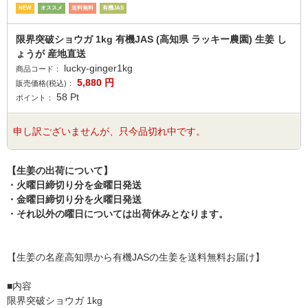
NEW
オススメ
送料無料
有機JAS
限界突破ショウガ 1kg 有機JAS (高知県 ラッキー農園) 生姜 し
ょうが 産地直送
lucky-ginger1kg
商品コード：
5,880
円
販売価格(税込)：
58
Pt
ポイント：
申し訳ございませんが、只今品切れ中です。
【生姜の出荷について】
・火曜日締切り分を金曜日発送
・金曜日締切り分を火曜日発送
・それ以外の曜日については出荷休みとなります。
【生姜の名産高知県から有機JASの生姜を送料無料お届け】
■内容
限界突破ショウガ 1kg