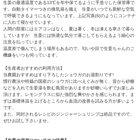
生姜の最適温度である13℃を年中保てるように手造りした保管庫で
す。自動タイマーつきの換気扇も備え 生姜がいつでも新鮮な空気
で呼吸できるようにもなっています。上記写真(6)のようにコンテナ
に入れて寝かせています。
人間の部屋にはエアコンはなく、夏は暑く、冬は凍える寒さで暮ら
していますが 生姜には快適な気分で過ごしてもらえるよう細心の
注意を払っています。
温度差で傷んでしまう場所もあるので、匂いや目で生姜ちゃんのご
機嫌をいつも伺っています。
【生産者おすすめの利用方法】
当農園おすすめはすり下ろしたショウガのお湯割りです!
慣行農法や特栽の国産のショウガに比べえぐみが無く、昔から砂糖
などを入れて生姜湯を飲む風習がありますが砂糖いらずでお楽しみ
頂けます。レモングラスに似た強烈な爽やかさを感じられます。ま
ずは基礎体温を上げるところから血流の改善を試みる方が多いよう
です。
また、同封されるレシピのジンジャーシュリンプは絶品ですので、
ぜひお試し下さいませ。