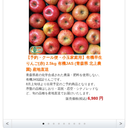
納得です。
2022/03/31 投稿者：フルーツ好き
おすすめレベル：
★★★★★
名前の通り限界突破。納得です。刺激的
だけど爽やかな生姜です。ジンジャーエ
ールを作りましたが生姜によってこんな
に違うのかと驚きました。
【予約・クール便・小玉家庭用】有機早生
【豊作応
新鮮で美味しい
りんご(赤) 2.5kg 有機JAS (青森県 北上農
り】有機にん
2022/03/09 投稿者：奥山由美子
園) 産地直送
和田生産組
おすすめレベル：
★★★★★
青森県産の化学合成された農薬・肥料を使用しない、
十和田生産組
有機JAS認証りんごです。
が魅力です。
8月上旬頃より出荷予定のご予約商品となります。
日頃の感謝を
大きくて綺麗な生姜が届きました。
序盤の品種はしおり・花祝・恋空・シナノレッドな
サラダ、煮物
「冷蔵庫に入れない」などアドバイスがあったり
ど、旬の品種を産地直送でお届けいたします。
料理でお楽し
6,980 円
新鮮なにんじ
段ボールを開けたらメッセージもあったりで生産者の方が身
販売価格(税込):
近に感じました。ありがとうございました。
<
>
限界突破ショウガ