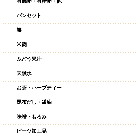
い人生に恵まれた若い方を知ることは涙が出るほど嬉しいで
有機卵・有精卵・他
す。”限界突破生姜、ラッキー農園”等のネーミングにまつわ
るお話も、思わず娘に伝えたくなる幸運なエネルギーを感じ
パンセット
ました。大きな生姜を見せたら、大皿に飾り付けて写真撮っ
ていました。
餅
冷凍で、みじん切り、すりおろし、千切り、瓶での水溶液保
存、りーさんの生姜チョン作りました。あと中華麹作りに加
米麹
えようと思っています。ラッキーをありがとう!
ぶどう果汁
刺激的^^
天然水
2022/07/14 投稿者：みわ
おすすめレベル：
★★★★★
お茶・ハーブティー
刺激を求めて2回目の購入になります。
今回レシピが付いてたので作りましたよ。 おにぎりに最高
昆布だし・醤油
です。
夏バテは一度も経験したことが無いのですが今年の夏は危険
味噌・もろみ
なほど暑いので限界突破生姜で乗り切りたいと思います。あ
りがとうございました。
ビーツ加工品