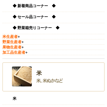
も、別世界の美味しさになります。
◆ 新着商品コーナー ◆
◆ セール品コーナー ◆
リピーターです
2025/03/19 投稿者：コロコロ
◆ 野菜箱売りコーナー ◆
おすすめレベル：
★★★★★
米生産者
+
市販の生姜を買うのをやめました。
野菜生産者
+
果物生産者
+
加工品生産者
+
ビッグな生姜にびっくり
2024/05/24 投稿者：a253
おすすめレベル：
★★★★★
生姜は漬物 味噌汁 飲み物他、色々入れ美味しく楽しく利
用して居ます。丸ごと使えるのが嬉しいです。安心安全な商
品の生産、提供に感謝して居ます。有難うございました。
米
ご馳走様でした!