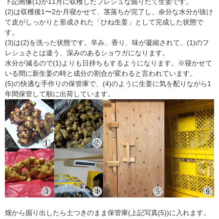
下記画像(1)が11月に収穫したフレシュな掘りたて生姜です。
(2)は収穫後1〜2か月寝かせて、茎落ちが完了し、余分な水分が抜け
て皮がしっかりと形成された「ひね生姜」として完成した状態で
す。
(3)は(2)を洗った状態です。辛み、香り、味が凝縮されて、(1)のフ
レシュさとは違う、深みのあるショウガになります。
水分が減るので(1)よりも日持ちもするようになります。※寝かせて
いる間に新生姜の時と成分の割合が変わると言われています。
(5)の快適な手作りの保管庫で、(4)のように生姜に気を配りながら1
年間保管して順に出荷しています。
畑から掘り出したら土つきのまま保管庫(上記写真(5))に入れます。