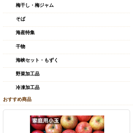
梅干し・梅ジャム
こんなに美味しい生姜初めてです
2022/04/06 投稿者：まーちゃん
そば
おすすめレベル：
★★★★★
海産特集
身体を温めるために、ショウガたっぷり入れたご飯、
フードプロセッサーで細かく刻んでオリーブオイル漬け、は
干物
ちみつ漬けを作って毎日摂取したら、体温が上がりました。
無くなったら、リーピートします。
海峡セット・もずく
野菜加工品
美しい生姜です
2022/04/06 投稿者：ぐりーんず
冷凍加工品
おすすめレベル：
★★★★★
おすすめ商品
食べるのがもったいないくらいの美しい生姜です。味も美味
です。丁寧に育てていらっしゃるのが伝わります。ありがと
うございました。