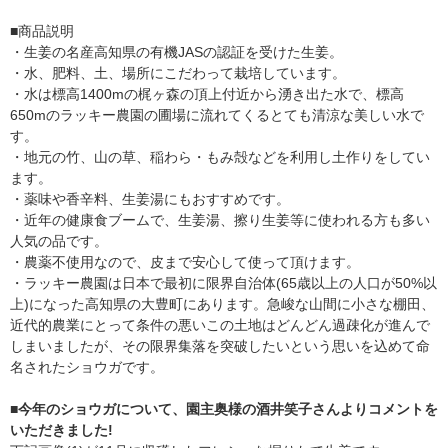
■商品説明
・生姜の名産高知県の有機JASの認証を受けた生姜。
・水、肥料、土、場所にこだわって栽培しています。
・水は標高1400mの梶ヶ森の頂上付近から湧き出た水で、標高
650mのラッキー農園の圃場に流れてくるとても清涼な美しい水で
す。
・地元の竹、山の草、稲わら・もみ殻などを利用し土作りをしてい
ます。
・薬味や香辛料、生姜湯にもおすすめです。
・近年の健康食ブームで、生姜湯、擦り生姜等に使われる方も多い
人気の品です。
・農薬不使用なので、皮まで安心して使って頂けます。
・ラッキー農園は日本で最初に限界自治体(65歳以上の人口が50%以
上)になった高知県の大豊町にあります。急峻な山間に小さな棚田、
近代的農業にとって条件の悪いこの土地はどんどん過疎化が進んで
しまいましたが、その限界集落を突破したいという思いを込めて命
名されたショウガです。
■今年のショウガについて、園主奥様の酒井笑子さんよりコメントを
いただきました!