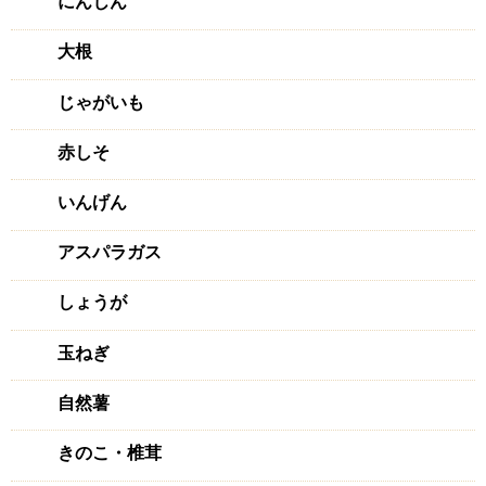
にんじん
おすすめレベル：
★★★★★
美しく立派な生姜で、箱を開けて「わー!!」と声が出てしま
大根
う程でした。香りも非常に爽やか。味も抜群。今まで購入し
てきた生姜とは比べ物にならないです。私の生姜の印象が変
じゃがいも
わりました。そろそろ無くなるので、また購入させて頂きま
す!
赤しそ
いんげん
限界突破しょうが
2023/12/23 投稿者：じゅん
アスパラガス
おすすめレベル：
★★★★★
しょうが
リピーターです
とても長持ちします
玉ねぎ
発酵生姜にしたり冷凍したり
欠かす事が出来ない生姜になりました
ご馳走様です
自然薯
きのこ・椎茸
イキイキな生姜!