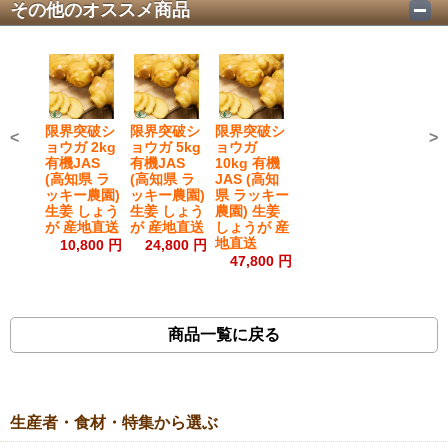
その他のオススメ商品
初めて!
2026/05/16 投稿者：violet
おすすめレベル：
★★★★★
限界突破シ
限界突破シ
限界突破シ
<
>
初めて頂きました。長年のショウガとのお付き合いの中で、
ョウガ 2kg
ョウガ 5kg
ョウガ
有機JAS
有機JAS
10kg 有機
これまでのショウガのimageと全く異なる発見をした気持ち
(高知県 ラ
(高知県 ラ
JAS (高知
です。薄くスライスしてそのまま頂いて … 香りを楽しん
ッキー農園)
ッキー農園)
県 ラッキー
で、奥深い味わいを楽しんでおります。見た目もツヤツヤと
生姜 しょう
生姜 しょう
農園) 生姜
が 産地直送
が 産地直送
しょうが 産
綺麗で、お願いして本当に良かったと思います。ありがとう
地直送
10,800 円
24,800 円
ございます。
47,800 円
秀逸な香りです
商品一覧に戻る
2025/04/10 投稿者：ターコイズ
おすすめレベル：
★★★★★
しょうがというよりシトラスのようなうっとりする香りと、
生産者・食材・特集から選ぶ
辛みではないこのお味。
紅茶に入れても、ご案内の中にあったしょうがご飯にして