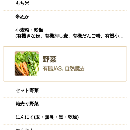
もち米
2024/03/10 投稿者：まさ
おすすめレベル：
★★★★★
米ぬか
とてもきれいで、割った時の音にもビックリしました。色々
と使って美味しくいただきました。生姜湯、大好きです。ま
小麦粉・粉類
たお願い致します。ありがとうございました。
(有機きな粉、有機押し麦、有機だんご粉、有機小麦粉(強力)、有機ふすま、有機もち麦
美味しい!
2024/03/02 投稿者：みぃ
おすすめレベル：
★★★★★
生姜が苦手で、少しでも料理に使われていると食べられない
ぐらいでした。両親の体の為にと安心安全な生姜をこちらで
セット野菜
購入したところ、すごく食べやすくて苦手から少しは大丈夫
までになりました!
箱売り野菜
にんにく(玉・無臭・黒・乾燥)
爽やかな香り
2024/01/18 投稿者：マナゴ