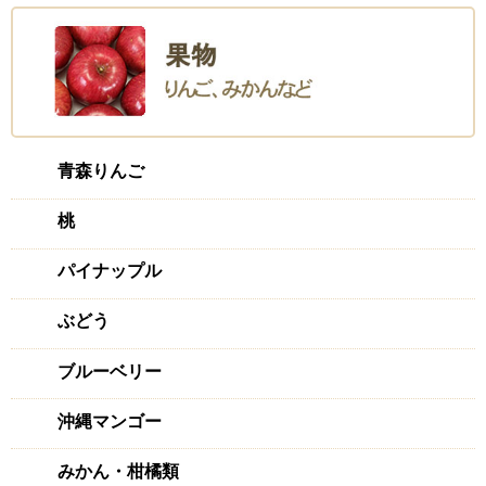
2023/12/07 投稿者：hachi4
おすすめレベル：
★★★★★
初めて限界突破生姜を購入しました。
ものすごく立派な生姜で香りがもの凄く良い事に驚きでし
た!
レシピやメッセージも心も体も温まる内容でポカポカで免疫
青森りんご
UP間違いなしです!
桃
体温アップ
パイナップル
2023/11/27 投稿者：木村衣代
おすすめレベル：
★★★★★
ぶどう
低体温で悩んでいましたが、こちらの生姜を頂くようになっ
てから35度台しかなかった体温が36度を越してくれるよう
ブルーベリー
になりました。
無農薬で、こんなに綺麗な生姜を見たのも初めてでしたし、
沖縄マンゴー
同封されたチラシも素敵なご夫婦のお人柄が分かり嬉しかっ
たです。
みかん・柑橘類