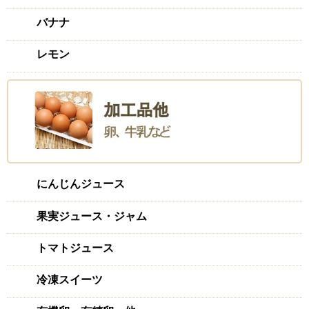
バナナ
たかが生姜されど生姜
2023/07/20 投稿者：もじゃこ
レモン
おすすめレベル：
★★★★★
我が家には贅沢な金額ではあるけどお財布の限界突破してで
も食べたい。
身体が喜ぶってこのことです。
味も、生産者さんの心意気もいちど食べたらわかります。
楽しい生姜
にんじんジュース
2023/06/19 投稿者：rurimaturi
おすすめレベル：
★★★★★
果実ジュース・ジャム
動画やパンフから、楽しく元気なご様子や深く息を吸い込み
トマトジュース
たいような空気感が素晴らしかった。化学物質過敏症の身と
しては空気がとても大切!けれどそれはどんな生物でも同じ
冷凍スイーツ
でしょう、たとえ物言えぬ仲間たちも。水を山頂付近から
500mも自力で配管したご様子は想像しても素敵です。新し