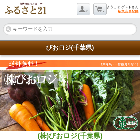
ようこそ ゲストさん
新規会員登録
びおロジ(千葉県)
(株)びおロジ(千葉県)