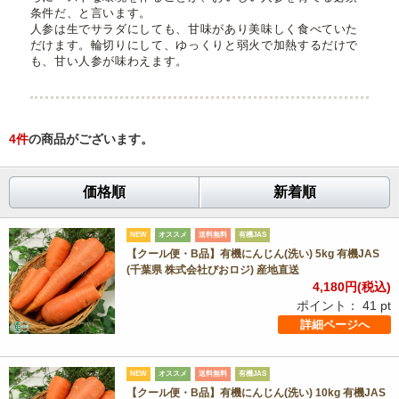
条件だ、と言います。
人参は生でサラダにしても、甘味があり美味しく食べていた
だけます。輪切りにして、ゆっくりと弱火で加熱するだけで
も、甘い人参が味わえます。
4
件
の商品がございます。
価格順
新着順
NEW
オススメ
送料無料
有機JAS
【クール便・B品】有機にんじん(洗い) 5kg 有機JAS
(千葉県 株式会社びおロジ) 産地直送
4,180
円(税込)
ポイント：
41
pt
詳細ページへ
NEW
オススメ
送料無料
有機JAS
【クール便・B品】有機にんじん(洗い) 10kg 有機JAS