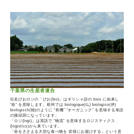
千葉県の生産者連合
社名びおロジの「びお(bio)」はギリシャ語の bios に由来し
“命” を意味します。欧州では biologique(仏) biologico(伊)
biologisch(独)のように “有機” “オーガニック” を意味する単語
の接頭辞になっています。
「ロジ(logi)」は英語で “物流” を意味するロジスティクス
(logistics)から来ています。
「命をささえる大切な食べ物を 皆様にお届けする」という意