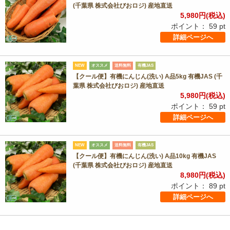
(千葉県 株式会社びおロジ) 産地直送
5,980
円(税込)
ポイント：
59
pt
詳細ページへ
NEW
オススメ
送料無料
有機JAS
【クール便】有機にんじん(洗い) A品5kg 有機JAS (千
葉県 株式会社びおロジ) 産地直送
5,980
円(税込)
ポイント：
59
pt
詳細ページへ
NEW
オススメ
送料無料
有機JAS
【クール便】有機にんじん(洗い) A品10kg 有機JAS
(千葉県 株式会社びおロジ) 産地直送
8,980
円(税込)
ポイント：
89
pt
詳細ページへ