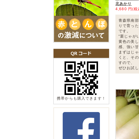
北あかり
4,680 円(税
青森県南部
りで育った
です。
“栗じゃが
黄色の美し
感、強い甘
まずはじゃ
くと、その
すので、
ぜひお試し
携帯からも購入できます！