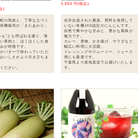
5,980 円(税込)
込)
町の気候と、丁寧な土づく
化学合成された農薬、肥料を使用して
有機栽培の「きたあかり」
いない有機JAS認定のにんじんです。
自然で爽やかな甘みと、豊かな風味が
いも”とも呼ばれる通り、薄
魅力です。
い果肉と、ほくほくした食
カレー、煮物、かき揚げ、サラダなど
みが特徴です。
幅広い料理に大活躍。
がバターで味わっていただ
ドレッシングやスムージー、ジュース
おいしさがより引き立ちま
用にも最適です。
千葉県より産地直送でお届けいたしま
ください。
す。