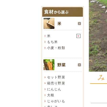
米
+
もち米
小麦・粉類
セット野菜
箱売り野菜
にんじん
大根
じゃがいも
赤しそ