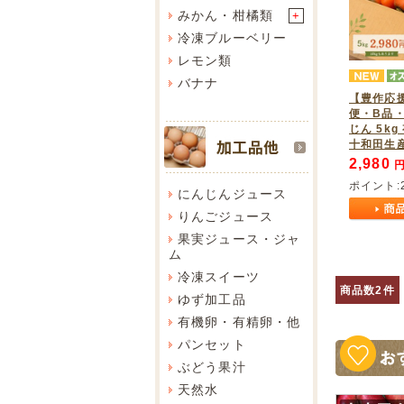
みかん・柑橘類
+
冷凍ブルーベリー
レモン類
バナナ
【豊作応
便・B品
じん 5kg
十和田生産
2,980
円
ポイント:
にんじんジュース
りんごジュース
果実ジュース・ジャ
ム
冷凍スイーツ
商品数2件
ゆず加工品
有機卵・有精卵・他
パンセット
ぶどう果汁
天然水