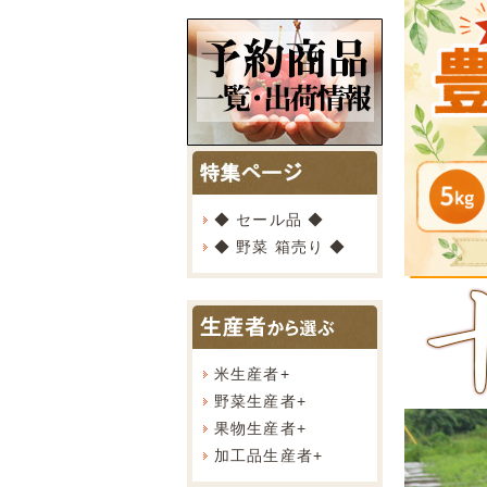
◆ セール品 ◆
◆ 野菜 箱売り ◆
米生産者
+
野菜生産者
+
果物生産者
+
加工品生産者
+