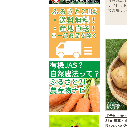
序盤の品種
ナノレッド
でお届けい
【予約・サ
3kg 農薬
Ryosuke 