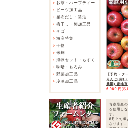
お茶・ハーブティー
ビーツ加工品
昆布だし・醤油
梅干し・梅加工品
そば
海産特集
干物
米麹
海峡セット・もずく
味噌・もろみ
野菜加工品
【予約・ク
りんご(赤) 2
冷凍加工品
農園) 産地
6,980 円(税
青森県産の
を使用しな
す。
8月上旬頃
なります。