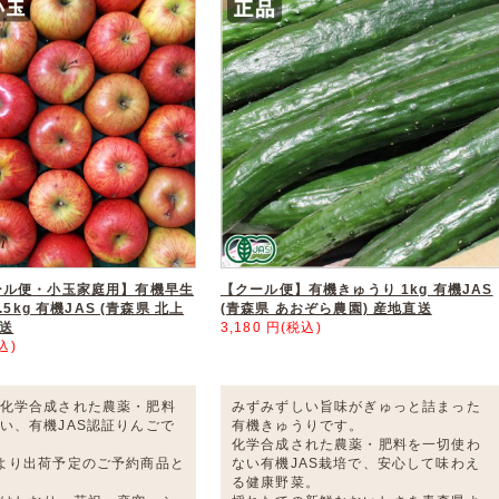
ール便・小玉家庭用】有機早生
【クール便】有機きゅうり 1kg 有機JAS
.5kg 有機JAS (青森県 北上
(青森県 あおぞら農園) 産地直送
直送
3,180 円(税込)
込)
化学合成された農薬・肥料
みずみずしい旨味がぎゅっと詰まった
い、有機JAS認証りんごで
有機きゅうりです。
化学合成された農薬・肥料を一切使わ
より出荷予定のご予約商品と
ない有機JAS栽培で、安心して味わえ
る健康野菜。