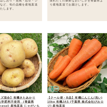
はしおり・花祝・恋空・シ
採れたての新鮮なおいしさを青森県よ
など、旬の品種を産地直送
り産地直送でお届けします。
たします。
イズ混合】有機きたあかり
【クール便・B品】有機にんじん(洗い)
・化学肥料不使用 (青森県
10kg 有機JAS (千葉県 株式会社びおロ
Oyasai) 産地直送 じゃがいも
ジ) 産地直送