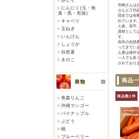
市崎さんは
にんにく(玉・無
さんと三代
臭・黒・乾燥)
現在では有
キャベツ
れています
人参、長芋
玉ねぎ
資材として
いんげん
す。
長年の自然
しょうが
ってきてい
自然薯
人参は連作
一人でも多
きのこ
されており
商品
商品数2件
青森りんご
沖縄マンゴー
パイナップル
ぶどう
桃
ブルーベリー