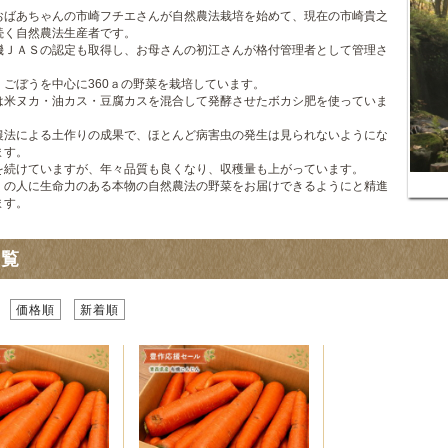
おばあちゃんの市崎フチエさんが自然農法栽培を始めて、現在の市崎貴之
続く自然農法生産者です。
機ＪＡＳの認定も取得し、お母さんの初江さんが格付管理者として管理さ
。
、ごぼうを中心に360ａの野菜を栽培しています。
は米ヌカ・油カス・豆腐カスを混合して発酵させたボカシ肥を使っていま
農法による土作りの成果で、ほとんど病害虫の発生は見られないようにな
ます。
を続けていますが、年々品質も良くなり、収穫量も上がっています。
くの人に生命力のある本物の自然農法の野菜をお届けできるようにと精進
ます。
一覧
価格順
新着順