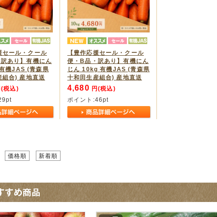
援セール・クール
【豊作応援セール・クール
・訳あり】有機にん
便・B品・訳あり】有機にん
 有機JAS (青森県
じん 10kg 有機JAS (青森県
組合) 産地直送
十和田生産組合) 産地直送
4,680
(税込)
円(税込)
29
pt
ポイント:
46
pt
価格順
新着順