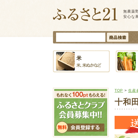
無農薬
安心な
TOP
>
生産
十和田