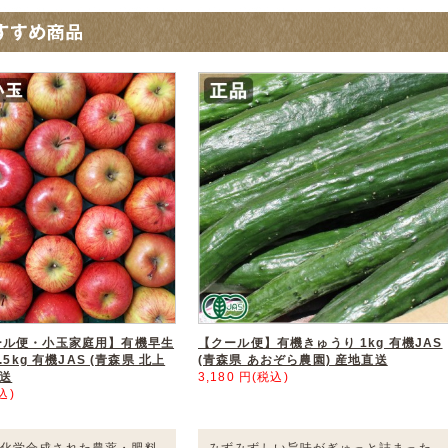
ール便・小玉家庭用】有機早生
【クール便】有機きゅうり 1kg 有機JAS
.5kg 有機JAS (青森県 北上
(青森県 あおぞら農園) 産地直送
直送
3,180 円(税込)
込)
化学合成された農薬・肥料
みずみずしい旨味がぎゅっと詰まった