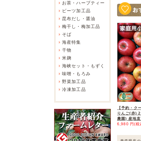
お茶・ハーブティー
ビーツ加工品
昆布だし・醤油
梅干し・梅加工品
そば
海産特集
干物
米麹
海峡セット・もずく
味噌・もろみ
野菜加工品
冷凍加工品
【予約・ク
りんご(赤) 2
農園) 産地
6,980 円(税
青森県産の