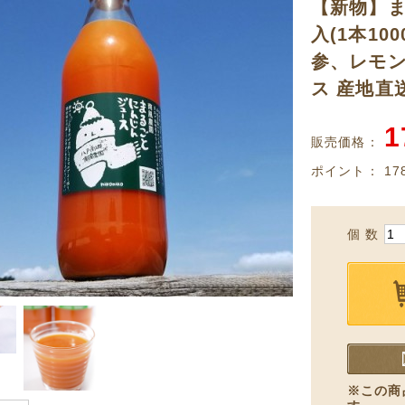
【新物】ま
入(1本100
参、レモ
ス 産地直
1
販売価格：
ポイント：
17
個 数
※この商