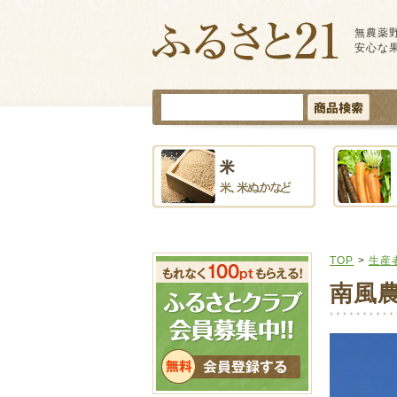
無農薬
安心な
TOP
>
生産
南風農