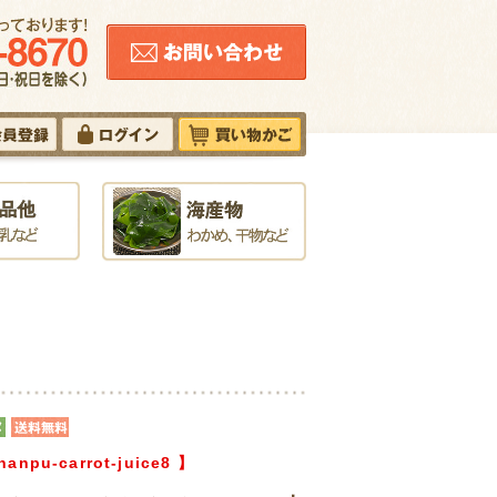
nanpu-carrot-juice8
】