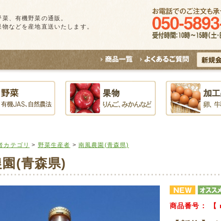
野菜、有機野菜の通販。
果物などを産地直送いたします。
者カテゴリ
>
野菜生産者
>
南風農園(青森県)
園(青森県)
商品番号：
【