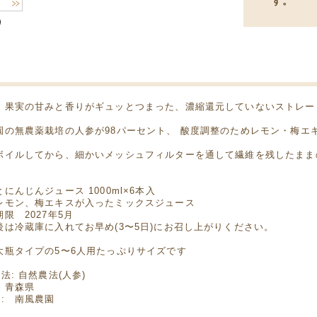
す。
・果実の甘みと香りがギュッとつまった、濃縮還元していないストレー
園の無農薬栽培の人参が98パーセント、 酸度調整のためレモン・梅エ
ボイルしてから、細かいメッシュフィルターを通して繊維を残したまま
にんじんジュース 1000ml×6本入
レモン、梅エキスが入ったミックスジュース
限 2027年5月
後は冷蔵庫に入れてお早め(3〜5日)にお召し上がりください。
大瓶タイプの5〜6人用たっぷりサイズです
法: 自然農法(人参)
 青森県
者: 南風農園