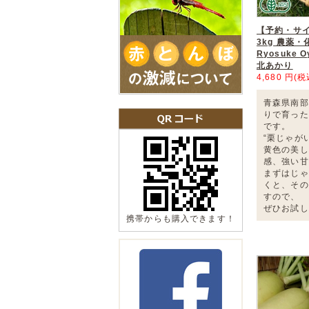
【予約・サ
3kg 農薬
Ryosuke 
北あかり
4,680 円(税
青森県南部
りで育った
です。
“栗じゃが
黄色の美し
感、強い甘
まずはじゃ
くと、その
すので、
ぜひお試し
携帯からも購入できます！