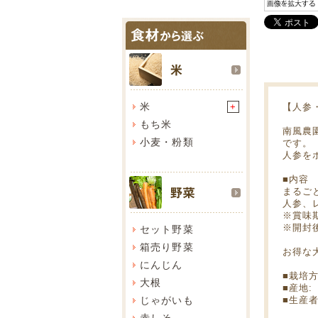
米
+
【人参
もち米
南風農
小麦・粉類
です。
人参を
■内容
まるごと
人参、
※賞味期
※開封
セット野菜
箱売り野菜
お得な
にんじん
■栽培方
大根
■産地:
じゃがいも
■生産
赤しそ