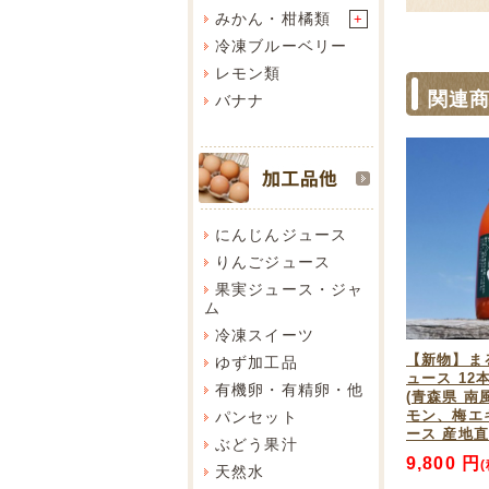
みかん・柑橘類
+
冷凍ブルーベリー
レモン類
関連
バナナ
にんじんジュース
りんごジュース
果実ジュース・ジャ
ム
冷凍スイーツ
【新物】ま
ゆず加工品
ュース 12本
有機卵・有精卵・他
(青森県 南
モン、梅エ
パンセット
ース 産地
ぶどう果汁
9,800 円
天然水