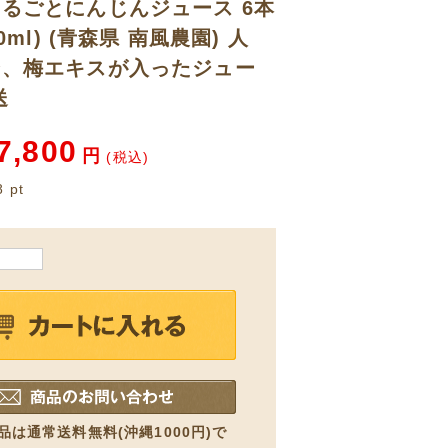
るごとにんじんジュース 6本
0ml) (青森県 南風農園) 人
ン、梅エキスが入ったジュー
送
7,800
円
(税込)
8
pt
品は通常送料無料(沖縄1000円)で