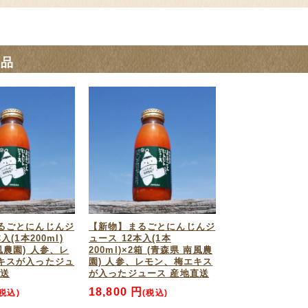
商品
るごとにんじんジ
【新物】まるごとにんじんジ
入(1本200ml)
ュース 12本入(1本
風農園) 人参、レ
200ml)×2箱 (青森県 南風農
キスが入ったジュ
園) 人参、レモン、梅エキス
直送
が入ったジュース 産地直送
18,800 円
(税込)
(税込)