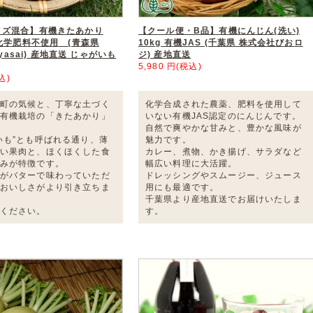
イズ混合】有機きたあかり
【クール便・B品】有機にんじん(洗い)
・化学肥料不使用 (青森県
10kg 有機JAS (千葉県 株式会社びおロ
Oyasai) 産地直送 じゃがいも
ジ) 産地直送
5,980 円(税込)
込)
町の気候と、丁寧な土づく
化学合成された農薬、肥料を使用して
有機栽培の「きたあかり」
いない有機JAS認定のにんじんです。
自然で爽やかな甘みと、豊かな風味が
いも”とも呼ばれる通り、薄
魅力です。
い果肉と、ほくほくした食
カレー、煮物、かき揚げ、サラダなど
みが特徴です。
幅広い料理に大活躍。
がバターで味わっていただ
ドレッシングやスムージー、ジュース
おいしさがより引き立ちま
用にも最適です。
千葉県より産地直送でお届けいたしま
ください。
す。