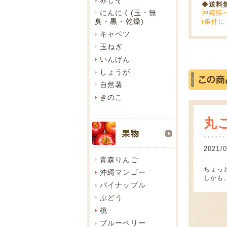
◆
送料
にんにく(玉・無
沖縄県
臭・黒・乾燥)
(条件
キャベツ
玉ねぎ
いんげん
しょうが
自然薯
きのこ
丸
202
青森りんご
ちょっ
沖縄マンゴー
しかも
パイナップル
ぶどう
桃
ブルーベリー