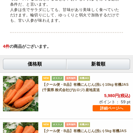
条件だ、と言います。
人参は生でサラダにしても、甘味があり美味しく食べていた
だけます。輪切りにして、ゆっくりと弱火で加熱するだけで
も、甘い人参が味わえます。
4
件
の商品がございます。
価格順
新着順
NEW
オススメ
送料無料
有機JAS
【クール便・B品】有機にんじん(洗い) 10kg 有機JAS
(千葉県 株式会社びおロジ) 産地直送
5,980
円(税込)
ポイント：
59
pt
詳細ページへ
NEW
オススメ
送料無料
有機JAS
【クール便・B品】有機にんじん(洗い) 5kg 有機JAS