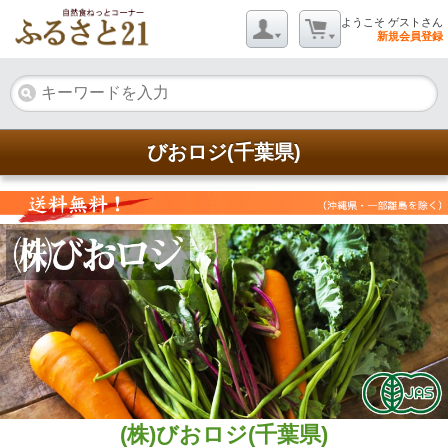
ようこそ ゲストさん
新規会員登録
びおロジ(千葉県)
(株)びおロジ(千葉県)