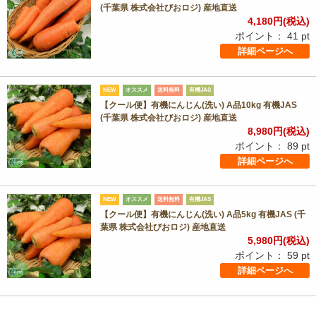
(千葉県 株式会社びおロジ) 産地直送
4,180
円(税込)
ポイント：
41
pt
詳細ページへ
NEW
オススメ
送料無料
有機JAS
【クール便】有機にんじん(洗い) A品10kg 有機JAS
(千葉県 株式会社びおロジ) 産地直送
8,980
円(税込)
ポイント：
89
pt
詳細ページへ
NEW
オススメ
送料無料
有機JAS
【クール便】有機にんじん(洗い) A品5kg 有機JAS (千
葉県 株式会社びおロジ) 産地直送
5,980
円(税込)
ポイント：
59
pt
詳細ページへ