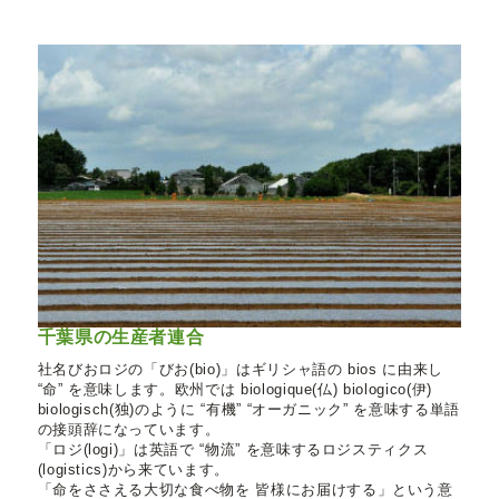
千葉県の生産者連合
社名びおロジの「びお(bio)」はギリシャ語の bios に由来し
“命” を意味します。欧州では biologique(仏) biologico(伊)
biologisch(独)のように “有機” “オーガニック” を意味する単語
の接頭辞になっています。
「ロジ(logi)」は英語で “物流” を意味するロジスティクス
(logistics)から来ています。
「命をささえる大切な食べ物を 皆様にお届けする」という意