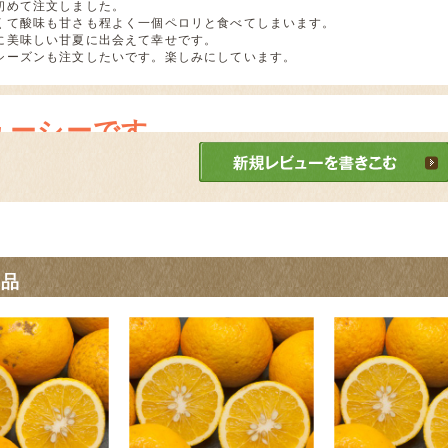
初めて注文しました。
くて酸味も甘さも程よく一個ペロリと食べてしまいます。
に美味しい甘夏に出会えて幸せです。
シーズンも注文したいです。楽しみにしています。
ューシーです
4/03/29 投稿者：ぽん おすすめレベル：
★★★★
ありますが、ジューシーです。そのままでも サラダにしてもジャムにする
商品
❣️
3/06/02 投稿者：けいたん おすすめレベル：
★★★★★
て程なくして宅配便が到着しました。そして食べたら、とってもジューシー