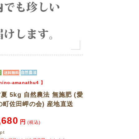
hino-amanathu4
】
夏 5kg 自然農法 無施肥 (愛
の町佐田岬の会) 産地直送
,680
円
(税込)
pt