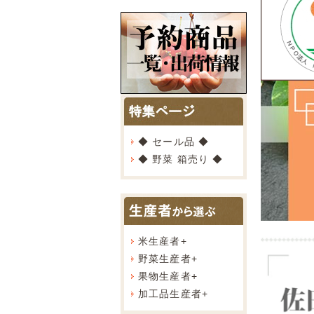
◆ セール品 ◆
◆ 野菜 箱売り ◆
米生産者
+
野菜生産者
+
果物生産者
+
加工品生産者
+