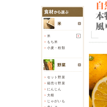
米
+
もち米
小麦・粉類
セット野菜
箱売り野菜
にんじん
大根
じゃがいも
赤しそ