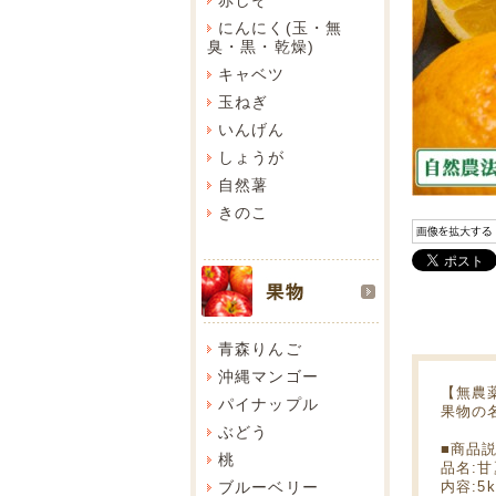
にんにく(玉・無
臭・黒・乾燥)
キャベツ
玉ねぎ
いんげん
しょうが
自然薯
きのこ
青森りんご
沖縄マンゴー
【無農
パイナップル
果物の
ぶどう
■商品
桃
品名:
ブルーベリー
内容:5k