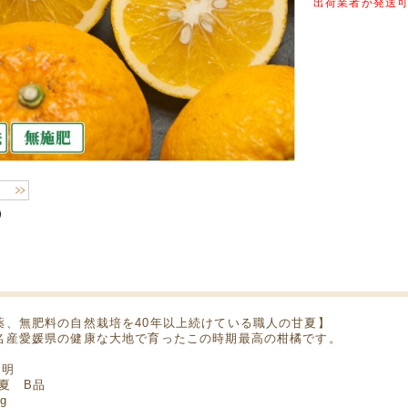
出荷業者が発送
薬、無肥料の自然栽培を40年以上続けている職人の甘夏】
名産愛媛県の健康な大地で育ったこの時期最高の柑橘です。
説明
甘夏 B品
g