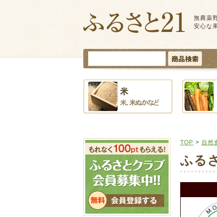
無農薬
安心な
TOP
>
自然
ふる