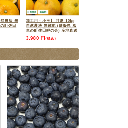
 自然農法 無
加工用・小玉】 甘夏 10kg
車の町佐田
自然農法 無施肥 (愛媛県 風
車の町佐田岬の会) 産地直送
す。特に果物は、輸入物ばかりがスーパ
3,980 円
(税込)
いる知り合いから直接購入するしかなか
くださっているので嬉しいです。皮ごと
ぱいのであろうと覚悟していましたが、
大変でしょうが、頑張ってください。