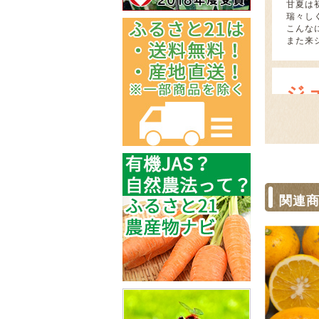
甘夏は
瑞々し
こんな
また来
ジ
202
酸味は
関連
満足
202
注文し
す。