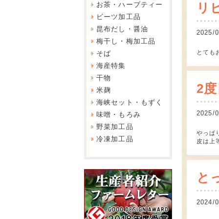
お茶・ハーブティー
リ
ビーツ加工品
昆布だし・醤油
202
梅干し・梅加工品
とても
そば
海産特集
干物
2
米麹
海峡セット・もずく
202
味噌・もろみ
野菜加工品
やっぱ
冷凍加工品
皮は上
と
202