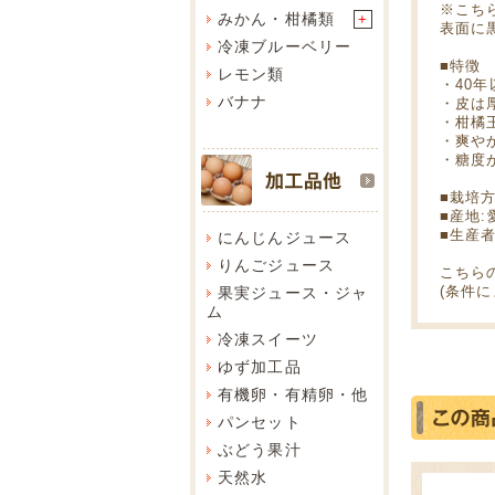
※こち
みかん・柑橘類
+
表面に
冷凍ブルーベリー
■特徴
レモン類
・40
バナナ
・皮は
・柑橘
・爽や
・糖度
■栽培
■産地:
■生産
にんじんジュース
りんごジュース
こちら
(条件
果実ジュース・ジャ
ム
冷凍スイーツ
ゆず加工品
有機卵・有精卵・他
パンセット
ぶどう果汁
天然水