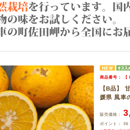
商品番号：
【
【B品】 甘
媛県 風車
3
販売価格：
ポイント：
36