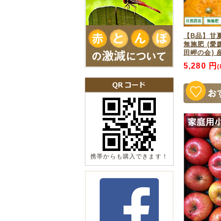
と
【B品】甘夏
202
無施肥 (愛
田岬の会) 
管理栄
5,280 円
ーに出
ったの
食べる
とても
甘
202
携帯からも購入できます！
とても
美味し
美味し
から5