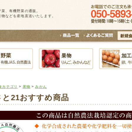
野菜、有機野菜の通販。
果物などを産地直送いたします。
食カテゴリ
>
果物
>
みかん
さと21おすすめ商品