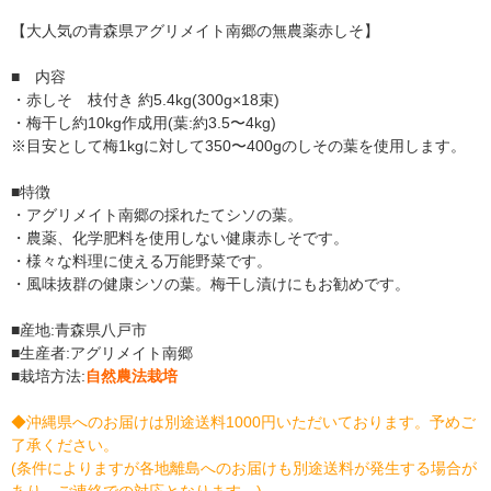
【大人気の青森県アグリメイト南郷の無農薬赤しそ】
■ 内容
・赤しそ 枝付き 約5.4kg(300g×18束)
・梅干し約10kg作成用(葉:約3.5〜4kg)
※目安として梅1kgに対して350〜400gのしその葉を使用します。
■特徴
・アグリメイト南郷の採れたてシソの葉。
・農薬、化学肥料を使用しない健康赤しそです。
・様々な料理に使える万能野菜です。
・風味抜群の健康シソの葉。梅干し漬けにもお勧めです。
■産地:青森県八戸市
■生産者:アグリメイト南郷
■栽培方法:
自然農法栽培
◆沖縄県へのお届けは別途送料1000円いただいております。予めご
了承ください。
(条件によりますが各地離島へのお届けも別途送料が発生する場合が
あり、ご連絡での対応となります。)