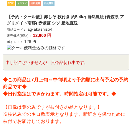
NEW
オススメ
送料無料
自然農法
【予約・クール便】赤しそ 枝付き 約5.4kg 自然農法 (青森県 ア
グリメイト南郷) 赤紫蘇 シソ 産地直送
ag-akashiso4
商品コード：
12,600
円
販売価格(税込)：
126
Pt
ポイント：
申し訳ございませんが、只今品切れ中です。
◆この商品は7月上旬～中旬頃より予約順に出荷予定の予約
商品です◆
◆日付指定はできかねます。時間指定は可能です。◆
【画像は葉のみですが枝付きの品となります】
※枝込みでのキロ数表示となります。新鮮さを保つために
枝付でお届けしております。