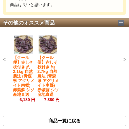
商品は良いと思います。
その他のオススメ商品
【クール
【クール
<
>
便】赤しそ
便】赤しそ
枝付き 約
枝付き 約
2.1kg 自然
2.7kg 自然
農法 (青森
農法 (青森
県 アグリメ
県 アグリメ
イト南郷)
イト南郷)
赤紫蘇 シソ
赤紫蘇 シソ
産地直送
産地直送
6,180 円
7,380 円
商品一覧に戻る