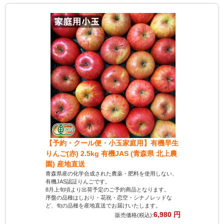
【予約・クール便・小玉家庭用】有機早生
【豊作応
りんご(赤) 2.5kg 有機JAS (青森県 北上農
り】有機にん
園) 産地直送
和田生産組
青森県産の化学合成された農薬・肥料を使用しない、
十和田生産組
有機JAS認証りんごです。
が魅力です。
8月上旬頃より出荷予定のご予約商品となります。
日頃の感謝を
序盤の品種はしおり・花祝・恋空・シナノレッドな
サラダ、煮物
ど、旬の品種を産地直送でお届けいたします。
料理でお楽し
6,980 円
新鮮なにんじ
販売価格(税込):