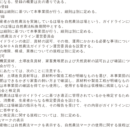
になる。登録の概要は次の通りである。
の登録
録は細則に基づいて本事業団が行う。細則は別に定める。
登録
産者が自然農法を実施しているほ場を自然農法ほ場という。ガイドラインに
満のほ場は自然農法転換期間中とする。
は細則に基づいて本事業団が行う。細則は別に定める。
Ａ自然農法ガイドライン運営委員会
イドラインの改訂、資材の認可、その他、運用にかかわる必要な事項につい
るＭＯＡ自然農法ガイドライン運営委員会を設置する。
の権限、構成、業務についての規程は別に定める。
認可
機質資材、土壌改良資材、家畜糞堆肥および天然資材の認可および確認につ
会が行う。
にあたっては、次のことに注意する。
材、土壌改良資材等は、原材料や製造工程が明確なものを選び、本事業団の
肥はできるかぎり家畜の飼い方まで確認し、原材料や製造工程が明確なもの
は本事業団の確認を得てから使用し、使用する場合は収穫物に残留しないよ
委員会と検定員
然農法ほ場がガイドラインに基づき適正に管理されているかを検定するため
、消費者、生産者からなる検定委員会を設ける。
員にほ場確認の指示を与え、その報告を受けて、その内容がガイドラインに
に答申する。
と検定員に関する規程については、別に定める。
農法マークの表示
産物には自然農法マークを表示する。自然農法マークの使用に関する規程は