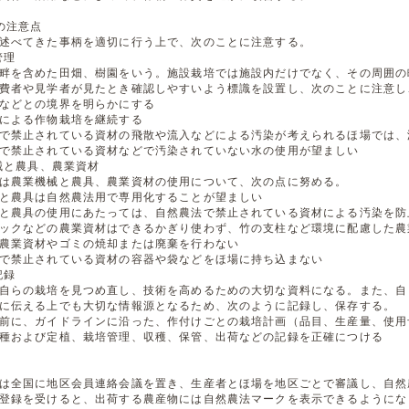
の注意点
述べてきた事柄を適切に行う上で、次のことに注意する。
管理
畔を含めた田畑、樹園をいう。施設栽培では施設内だけでなく、その周囲の
費者や見学者が見たとき確認しやすいよう標識を設置し、次のことに注意し
などとの境界を明らかにする
による作物栽培を継続する
で禁止されている資材の飛散や流入などによる汚染が考えられるほ場では、
で禁止されている資材などで汚染されていない水の使用が望ましい
機械と農具、農業資材
は農業機械と農具、農業資材の使用について、次の点に努める。
と農具は自然農法用で専用化することが望ましい
と農具の使用にあたっては、自然農法で禁止されている資材による汚染を防
ックなどの農業資材はできるかぎり使わず、竹の支柱など環境に配慮した農
農業資材やゴミの焼却または廃棄を行わない
で禁止されている資材の容器や袋などをほ場に持ち込まない
記録
自らの栽培を見つめ直し、技術を高めるための大切な資料になる。また、自
に伝える上でも大切な情報源となるため、次のように記録し、保存する。
前に、ガイドラインに沿った、作付けごとの栽培計画（品目、生産量、使用
種および定植、栽培管理、収穫、保管、出荷などの記録を正確につける
は全国に地区会員連絡会議を置き、生産者とほ場を地区ごとで審議し、自然
登録を受けると、出荷する農産物には自然農法マークを表示できるようにな