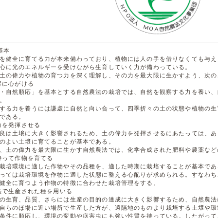
基本
を健全に育てる力が本来備わっており、植物には人の手を借りなくても与え
心に光のエネルギーを受けながら生育していく力が備わっている。
土の偉力や植物の育つ力を深く理解し、その力を最大限に生かすよう、次の
観察に心がける
・自然順応」を基本とする自然農法の栽培では、自然を観察する力を養い、
。
する力を養うには謙虚に自然と向い合って、四季折々の土の状態や植物の生
である。
偉力を発揮させる
良は土壌に大きく影響されるため、土の偉力を発揮させるにあたっては、あ
のよい土壌に育てることが基本である。
、土の偉力を最大限に生かす自然農法では、化学合成された肥料や農薬など
を持って作物を育てる
栽培環境に適した作物やその品種を、適した時期に栽培することが基本であ
っては栽培環境を作物に適した状態に整える心配りが求められる。すなわち
健全に育つよう作物の特徴に合わせた栽培管理をする。
農法で生産された種を用いる
の生育、品質、さらには生産の目的の達成に大きく影響するため、自然農法
自らのほ場に近い場所で生産した方が、遠隔地のものより栽培する土壌や環
条件に順応し、環境の変動や病害虫にも強い性質を持っている。したがって