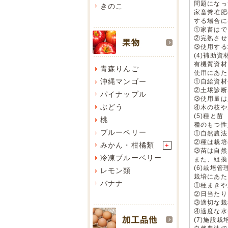
問題になっ
きのこ
家畜糞堆肥
する場合に
①家畜はで
②完熟させ
③使用する
(4)補助資
有機質資材
青森りんご
使用にあた
沖縄マンゴー
①自給資材
②土壌診断
パイナップル
③使用量は
ぶどう
④木の枝や
(5)種と苗
桃
種のもつ性
ブルーベリー
①自然農法
②種は栽培
みかん・柑橘類
+
③苗は自然
冷凍ブルーベリー
また、組換
(6)栽培管
レモン類
栽培にあた
バナナ
①種まきや
②日当たり
③適切な栽
④適度な水
(7)施設栽