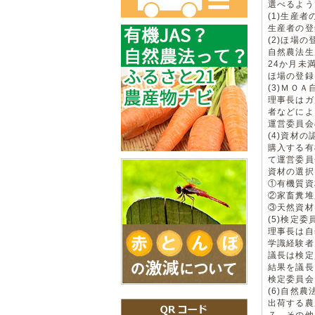
選べるよう
(1)生産者
生産者の登
(2)ほ場の
自然農法生
24か月未
ほ場の登録
(3)ＭＯ
理事長はガ
者などによ
運営委員会
(4)資材の
購入する有
て運営委員
資材の選択
①有機質資
②家畜糞堆
③天然資材
(5)検定
理事長は自
学識経験者
議長は検定
結果を議長
検定委員会
(6)自然
出荷する農
７．その他