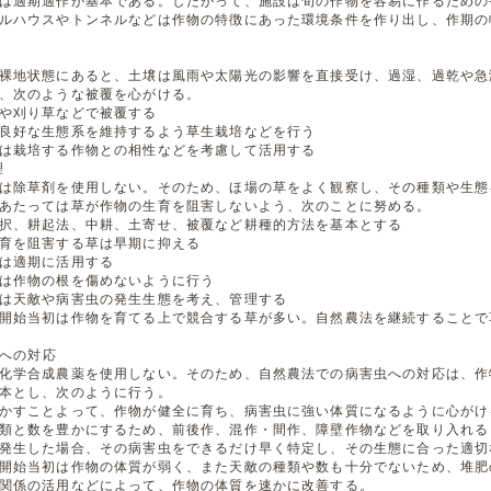
は適期適作が基本である。したがって、施設は旬の作物を容易に作るための
ルハウスやトンネルなどは作物の特徴にあった環境条件を作り出し、作期の
裸地状態にあると、土壌は風雨や太陽光の影響を直接受け、過湿、過乾や急
、次のような被覆を心がける。
や刈り草などで被覆する
良好な生態系を維持するよう草生栽培などを行う
は栽培する作物との相性などを考慮して活用する
理
は除草剤を使用しない。そのため、ほ場の草をよく観察し、その種類や生態
あたっては草が作物の生育を阻害しないよう、次のことに努める。
択、耕起法、中耕、土寄せ、被覆など耕種的方法を基本とする
育を阻害する草は早期に抑える
は適期に活用する
は作物の根を傷めないように行う
は天敵や病害虫の発生生態を考え、管理する
開始当初は作物を育てる上で競合する草が多い。自然農法を継続することで
虫への対応
化学合成農薬を使用しない。そのため、自然農法での病害虫への対応は、作
本とし、次のように行う。
かすことよって、作物が健全に育ち、病害虫に強い体質になるように心がけ
類と数を豊かにするため、前後作、混作・間作、障壁作物などを取り入れる
発生した場合、その病害虫をできるだけ早く特定し、その生態に合った適切
開始当初は作物の体質が弱く、また天敵の種類や数も十分でないため、堆肥
関係の活用などによって、作物の体質を速かに改善する。