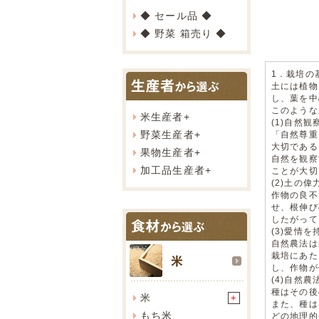
◆ セール品 ◆
◆ 野菜 箱売り ◆
1．栽培の
土には植物
し、葉を中
このような
米生産者
+
(1)自然
野菜生産者
+
「自然尊重
大切である
果物生産者
+
自然を観察
加工品生産者
+
ことが大切
(2)土の
作物の良不
せ、根伸び
したがって
(3)愛情
自然農法は
栽培にあた
し、作物が
(4)自然
種はその後
米
+
また、種は
もち米
どの地理的