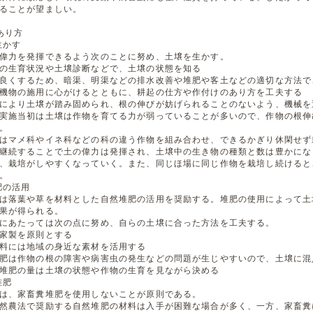
ることが望ましい。
あり方
生かす
偉力を発揮できるよう次のことに努め、土壌を生かす。
の生育状況や土壌診断などで、土壌の状態を知る
良くするため、暗渠、明渠などの排水改善や堆肥や客土などの適切な方法で
機物の施用に心がけるとともに、耕起の仕方や作付けのあり方を工夫する
により土壌が踏み固められ、根の伸びが妨げられることのないよう、機械を
実施当初は土壌は作物を育てる力が弱っていることが多いので、作物の根伸
。
はマメ科やイネ科などの科の違う作物を組み合わせ、できるかぎり休閑せず
継続することで土の偉力は発揮され、土壌中の生き物の種類と数は豊かにな
、栽培がしやすくなっていく。また、同じほ場に同じ作物を栽培し続けると
。
肥の活用
は落葉や草を材料とした自然堆肥の活用を奨励する。堆肥の使用によって土
果が得られる。
にあたっては次の点に努め、自らの土壌に合った方法を工夫する。
家製を原則とする
料には地域の身近な素材を活用する
肥は作物の根の障害や病害虫の発生などの問題が生じやすいので、土壌に混
堆肥の量は土壌の状態や作物の生育を見ながら決める
堆肥
は、家畜糞堆肥を使用しないことが原則である。
然農法で奨励する自然堆肥の材料は入手が困難な場合が多く、一方、家畜糞