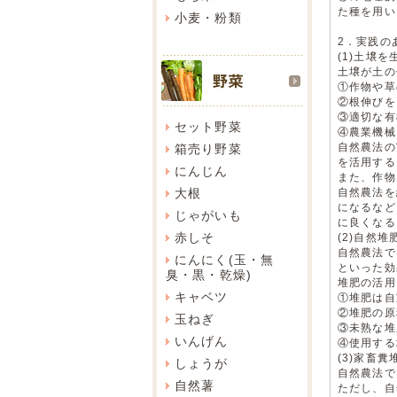
た種を用い
小麦・粉類
2．実践の
(1)土壌を
土壌が土の
①作物や草
②根伸びを
③適切な有
セット野菜
④農業機械
自然農法の
箱売り野菜
を活用する
にんじん
また、作物
大根
自然農法を
になるなど
じゃがいも
に良くなる
赤しそ
(2)自然堆
自然農法で
にんにく(玉・無
といった効
臭・黒・乾燥)
堆肥の活用
キャベツ
①堆肥は自
②堆肥の原
玉ねぎ
③未熟な堆
いんげん
④使用する
(3)家畜糞
しょうが
自然農法で
自然薯
ただし、自