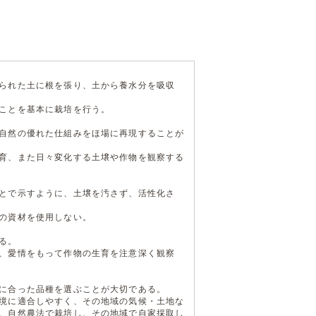
られた土に根を張り、土から養水分を吸収
ことを基本に栽培を行う。
自然の優れた仕組みをほ場に再現することが
育、また日々変化する土壌や作物を観察する
とで示すように、土壌を汚さず、活性化さ
の資材を使用しない。
る。
、愛情をもって作物の生育を注意深く観察
に合った品種を選ぶことが大切である。
境に適合しやすく、その地域の気候・土地な
、自然農法で栽培し、その地域で自家採取し