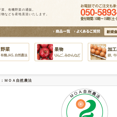
野菜、有機野菜の通販。
果物などを産地直送いたします。
法：ＭＯＡ自然農法