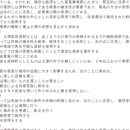
ている。そのため、適切な処理をした家畜糞堆肥にかぎり、暫定的に活用で
の選択には原料のもとである家畜の健全性が重要であり、製造の方法や管理
は次のことに注意し、必要最小限の使用にとどめる。
きるかぎり放牧を中心とした良好な環境で飼育し、自然農法で栽培された飼
てから使用する
堆肥の種類と量は土壌の状態を見ながら決める
材
、土壌改良資材などは、あくまで土の偉力が発揮されるまでの補助資材であ
っては作物の健全性を確保、維持することを目的とし、次の点に注意し、適
や地域で再生可能な資材を使用する
などでほ場の実態を把握したうえで適切な資材を選択する
必要最小限にとどめる
皮を原材料としたものは土壌の中で分解しにくいため、２年以上かけて堆肥
質や苗質が栽培や品質に大きく影響するため、次のことに努める。
に適した品種を選ぶ
ほ場に近いものを選ぶことが望ましい
農法による自家育苗に努める
えＤＮＡ技術を用いて作り出された種を使用しない。
理
っては気候や土壌の条件や作物の特徴に合わせ、次のことに注意し、栽培管
定植などは適期に行う
と風向きを考慮し、畝立を行う
植密度で栽培する
分管理をする
培