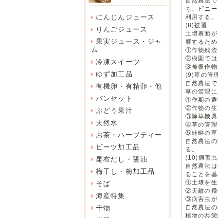
自然農法で
ち、ビニー
にんじんジュース
利用する。
(8)被覆
りんごジュース
土壌表面が
果実ジュース・ジャ
響するため
ム
①作物残渣
②樹園では
冷凍スイーツ
③被覆作物
ゆず加工品
(9)草の管
自然農法で
有機卵・有精卵・他
草の管理に
パンセット
①作期の選
②作物の生
ぶどう果汁
③除草機具
天然水
④草の管理
⑤畦畔の草
お茶・ハーブティー
自然農法の
ビーツ加工品
る。
(10)病害
昆布だし・醤油
自然農法は
梅干し・梅加工品
ることを基
①土壌を生
そば
②天敵の種
海産特集
③病害虫が
干物
自然農法の
植物の共栄