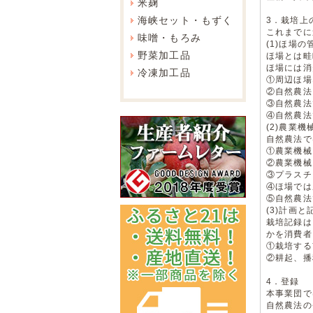
米麹
海峡セット・もずく
3．栽培上
これまでに
味噌・もろみ
(1)ほ場の
野菜加工品
ほ場とは畦
ほ場には消
冷凍加工品
①周辺ほ場
②自然農法
③自然農法
④自然農法
(2)農業
自然農法で
①農業機械
②農業機械
③プラスチ
④ほ場では
⑤自然農法
(3)計画と
栽培記録は
かを消費者
①栽培する
②耕起、播
4．登録
本事業団で
自然農法の