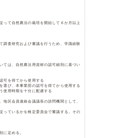
従って自然農法の栽培を開始して６か月以上
て調査研究および審議を行うため、学識経験
いては、自然農法用資材の認可細則に基づい
認可を得てから使用する
を選び、本事業団の認可を得てから使用する
う使用時期を十分に配慮する
、地区会員連絡会議議長の諮問機関として、
従っているかを検定委員会で審議する。その
別に定める。