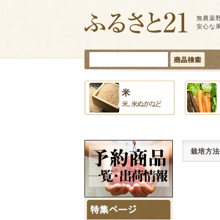
無農薬
安心な
栽培方