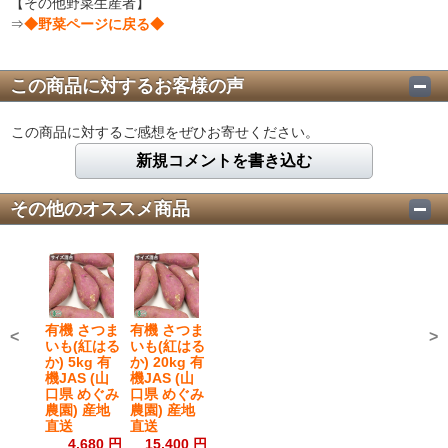
【その他野菜生産者】
⇒
◆野菜ページに戻る◆
この商品に対するお客様の声
この商品に対するご感想をぜひお寄せください。
新規コメントを書き込む
その他のオススメ商品
有機 さつま
有機 さつま
<
>
いも(紅はる
いも(紅はる
か) 5kg 有
か) 20kg 有
機JAS (山
機JAS (山
口県 めぐみ
口県 めぐみ
農園) 産地
農園) 産地
直送
直送
4,680 円
15,400 円