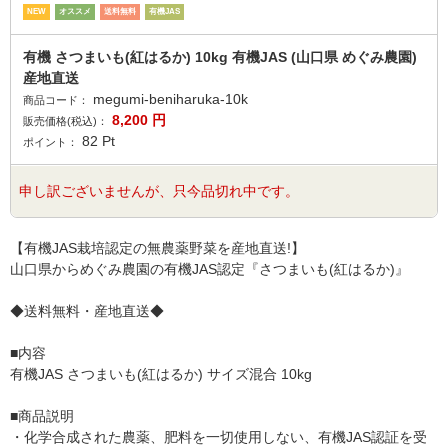
NEW
オススメ
送料無料
有機JAS
有機 さつまいも(紅はるか) 10kg 有機JAS (山口県 めぐみ農園)
産地直送
megumi-beniharuka-10k
商品コード：
8,200
円
販売価格(税込)：
82
Pt
ポイント：
申し訳ございませんが、只今品切れ中です。
【有機JAS栽培認定の無農薬野菜を産地直送!】
山口県からめぐみ農園の有機JAS認定『さつまいも(紅はるか)』
◆送料無料・産地直送◆
■内容
有機JAS さつまいも(紅はるか) サイズ混合 10kg
■商品説明
・化学合成された農薬、肥料を一切使用しない、有機JAS認証を受