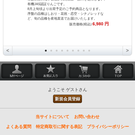
有機JAS認証りんごです。
が魅力です。
8月上旬頃より出荷予定のご予約商品となります。
日頃の感謝を
序盤の品種はしおり・花祝・恋空・シナノレッドな
サラダ、煮物
ど、旬の品種を産地直送でお届けいたします。
料理でお楽し
6,980 円
新鮮なにんじ
販売価格(税込):
<
>
ようこそ ゲストさん
新規会員登録
当サイトについて
お問い合わせ
よくある質問
特定商取引に関する表記
プライバシーポリシー