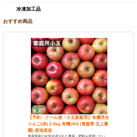
冷凍加工品
おすすめ商品
【予約・クール便・小玉家庭用】有機早生
【豊作応
りんご(赤) 2.5kg 有機JAS (青森県 北上農
り】有機にん
園) 産地直送
和田生産組
青森県産の化学合成された農薬・肥料を使用しない、
十和田生産組