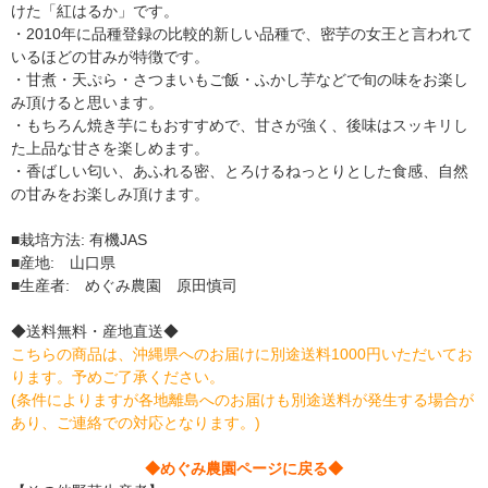
けた「紅はるか」です。
・2010年に品種登録の比較的新しい品種で、密芋の女王と言われて
いるほどの甘みが特徴です。
・甘煮・天ぷら・さつまいもご飯・ふかし芋などで旬の味をお楽し
み頂けると思います。
・もちろん焼き芋にもおすすめで、甘さが強く、後味はスッキリし
た上品な甘さを楽しめます。
・香ばしい匂い、あふれる密、とろけるねっとりとした食感、自然
の甘みをお楽しみ頂けます。
■栽培方法: 有機JAS
■産地: 山口県
■生産者: めぐみ農園 原田慎司
◆送料無料・産地直送◆
こちらの商品は、沖縄県へのお届けに別途送料1000円いただいてお
ります。予めご了承ください。
(条件によりますが各地離島へのお届けも別途送料が発生する場合が
あり、ご連絡での対応となります。)
◆めぐみ農園ページに戻る◆