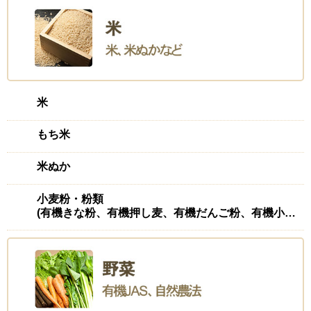
米
もち米
米ぬか
小麦粉・粉類
(有機きな粉、有機押し麦、有機だんご粉、有機小麦粉(強力)、有機ふすま、有機もち麦