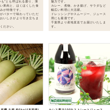
いも”とも呼ばれる通り、薄
魅力です。
い果肉と、ほくほくした食
カレー、煮物、かき揚げ、サラダなど
みが特徴です。
幅広い料理に大活躍。
がバターで味わっていただ
ドレッシングやスムージー、ジュース
おいしさがより引き立ちま
用にも最適です。
千葉県より産地直送でお届けいたしま
ください。
す。
機 大根 約5kg(4本前後)
カシス果汁100%ストレートジュース