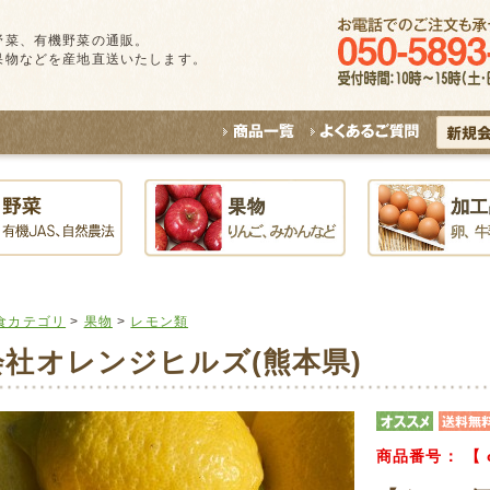
野菜、有機野菜の通販。
果物などを産地直送いたします。
食カテゴリ
>
果物
>
レモン類
会社オレンジヒルズ(熊本県)
商品番号：
【