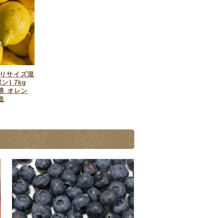
りサイズ混
) 7kg
県 オレン
送