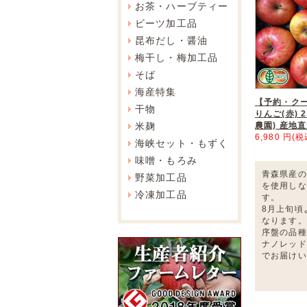
お茶・ハーブティー
ビーツ加工品
昆布だし・醤油
梅干し・梅加工品
そば
海産特集
【予約・ク
干物
りんご(赤) 2
米麹
農園) 産地
6,980 円(税
海峡セット・もずく
味噌・もろみ
青森県産の
野菜加工品
を使用しな
冷凍加工品
す。
8月上旬頃
なります。
序盤の品種
ナノレッド
でお届けい