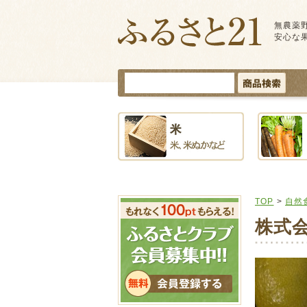
無農薬
安心な
TOP
>
自然
株式