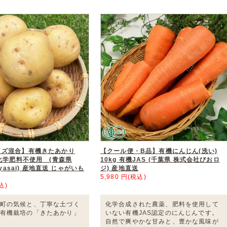
イズ混合】有機きたあかり
【クール便・B品】有機にんじん(洗い)
・化学肥料不使用 (青森県
10kg 有機JAS (千葉県 株式会社びおロ
Oyasai) 産地直送 じゃがいも
ジ) 産地直送
5,980 円(税込)
込)
町の気候と、丁寧な土づく
化学合成された農薬、肥料を使用して
有機栽培の「きたあかり」
いない有機JAS認定のにんじんです。
自然で爽やかな甘みと、豊かな風味が