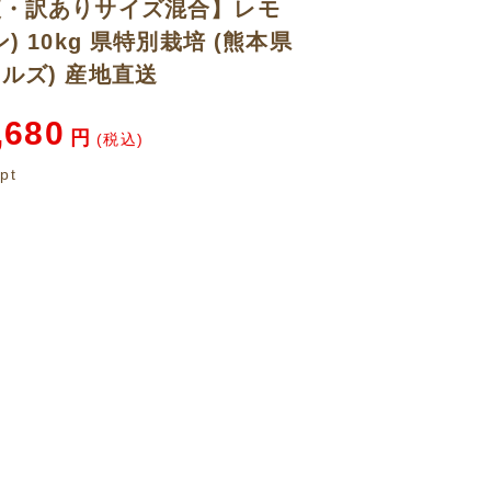
便・訳ありサイズ混合】レモ
) 10kg 県特別栽培 (熊本県
ルズ) 産地直送
,680
円
(税込)
pt
た