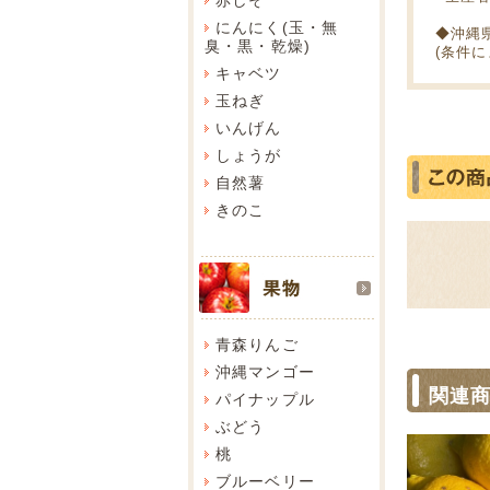
にんにく(玉・無
◆沖縄
臭・黒・乾燥)
(条件
キャベツ
玉ねぎ
いんげん
しょうが
自然薯
きのこ
青森りんご
沖縄マンゴー
関連
パイナップル
ぶどう
桃
ブルーベリー