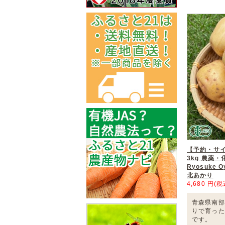
【予約・サ
3kg 農薬
Ryosuke 
北あかり
4,680 円(税
青森県南部
りで育った
です。