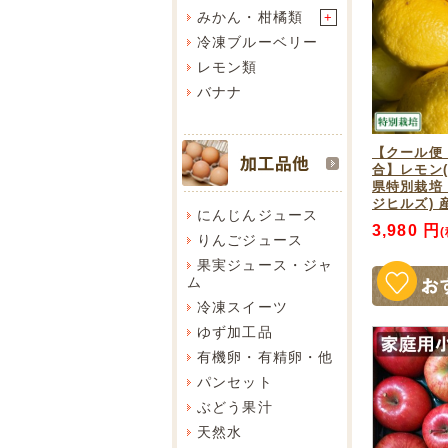
みかん・柑橘類
+
冷凍ブルーベリー
レモン類
バナナ
【クール便
合】レモン(
県特別栽培 
ジヒルズ) 
にんじんジュース
3,980 円
りんごジュース
果実ジュース・ジャ
ム
冷凍スイーツ
ゆず加工品
有機卵・有精卵・他
パンセット
ぶどう果汁
天然水