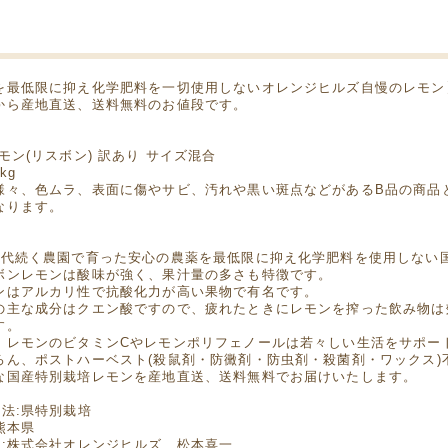
を最低限に抑え化学肥料を一切使用しないオレンジヒルズ自慢のレモン
から産地直送、送料無料のお値段です。
容
モン(リスボン) 訳あり サイズ混合
kg
様々、色ムラ、表面に傷やサビ、汚れや黒い斑点などがあるB品の商品
なります。
徴
5代続く農園で育った安心の農薬を最低限に抑え化学肥料を使用しない
ボンレモンは酸味が強く、果汁量の多さも特徴です。
ンはアルカリ性で抗酸化力が高い果物で有名です。
の主な成分はクエン酸ですので、疲れたときにレモンを搾った飲み物は
す。
、レモンのビタミンCやレモンポリフェノールは若々しい生活をサポー
ろん、ポストハーベスト(殺鼠剤・防黴剤・防虫剤・殺菌剤・ワックス)
な国産特別栽培レモンを産地直送、送料無料でお届けいたします。
方法:県特別栽培
熊本県
者:株式会社オレンジヒルズ 松本喜一