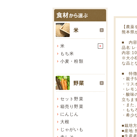
【農薬
熊本県
■ 内
米
+
品名:レ
内容:10
もち米
※大小
小麦・粉類
な品と
■ 特
・親子
・リス
・レモ
・酸味
セット野菜
立ちま
・また
箱売り野菜
・もち
にんじん
・希少
大根
■栽培
じゃがいも
■産地:
■生産
赤しそ