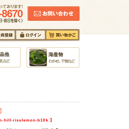
o-hill-risulemon-b10k
】