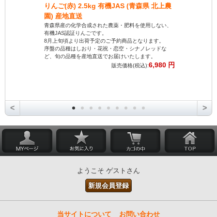
りんご(赤) 2.5kg 有機JAS (青森県 北上農
り】有機にん
園) 産地直送
和田生産組
青森県産の化学合成された農薬・肥料を使用しない、
十和田生産組
有機JAS認証りんごです。
が魅力です。
8月上旬頃より出荷予定のご予約商品となります。
日頃の感謝を
序盤の品種はしおり・花祝・恋空・シナノレッドな
サラダ、煮物
ど、旬の品種を産地直送でお届けいたします。
料理でお楽し
6,980 円
新鮮なにんじ
販売価格(税込):
<
>
ようこそ ゲストさん
新規会員登録
当サイトについて
お問い合わせ