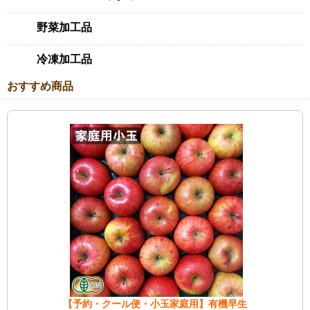
野菜加工品
冷凍加工品
おすすめ商品
【予約・クール便・小玉家庭用】有機早生
【豊作応