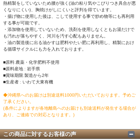
熱精製をしていないため腰が強く(油の粘り気やこびりつき具合が悪
くなりにくい)、胸焼けがしにくいと評判を得ています。
・揚げ物に使用した後は、こして使用する事で炒め物等にも再利用
する事が可能です。
・添加物を使用していないため、洗剤を使用しなくともお湯だけで
も汚れが落ちやすく、河川を汚す心配もありません。
・油の製造後に出る油かすは肥料やたい肥に再利用し、精製におけ
る循環サイクルにも力を入れております。
■原料:農薬・化学肥料不使用
■原料産地 : 岩手県
■賞味期限:製造から2年
■生産者 : いわて大東有機
◆沖縄県へのお届けは別途送料1000円いただいております。予めご
了承ください。
(条件によりますが各地離島へのお届けも別途送料が発生する場合が
あり、ご連絡での対応となります。)
この商品に対するお客様の声