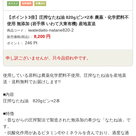
オススメ
送料無料
有機JAS
【ポイント3倍】圧搾なたね油 820gビン×2本 農薬・化学肥料不
使用 無添加 (岩手県 いわて大東有機) 産地直送
iwatedaito-natane820-2
商品コード：
8,200
円
販売価格(税込)：
246
Pt
ポイント：
申し訳ございませんが、只今品切れ中です。
使用している原料は農薬化学肥料不使用。圧搾なたね油を産地直
送・送料無料でお届けします!!
■内容
圧搾なたね油 820gビン×2本
■特徴
・昔ながらの圧搾製法で製造された無添加の希少な「なたね油」で
す。
・抗酸化作用があるビタミンEやミネラルを含んでおり、過度な過