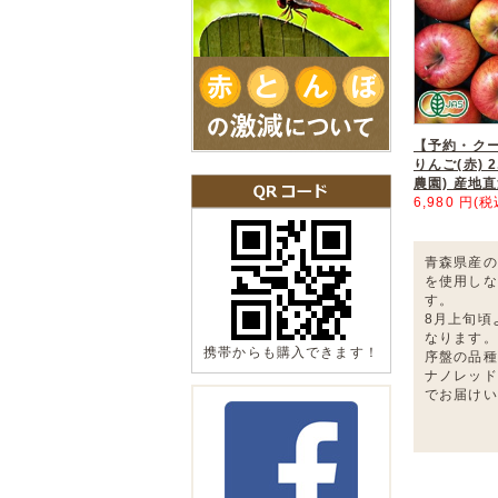
【予約・ク
りんご(赤) 2
農園) 産地
6,980 円(税
青森県産の
を使用しな
す。
8月上旬頃
なります。
携帯からも購入できます！
序盤の品種
ナノレッド
でお届けい