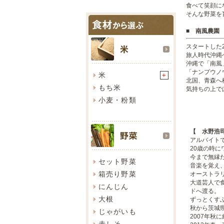
食べて笑顔に
そんな野菜を
■ 南風農園
スタートした
旅人時代沖縄
沖縄で「南風
「ナンプウノ
米
+
北国、青森へ
もち米
気持ちの上で
小麦・粉類
【 水野浩司
アルバイト
20歳の時
今まで無縁
セット野菜
音楽を覚え
箱売り野菜
オーストラ
大道芸人で
にんじん
ドへ渡る。
大根
ずっとくす
秋から茨城
じゃがいも
2007年秋
赤しそ