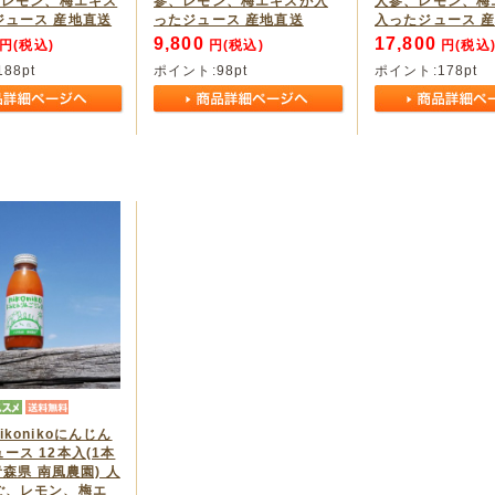
、レモン、梅エキス
参、レモン、梅エキスが入
人参、レモン、梅
ジュース 産地直送
ったジュース 産地直送
入ったジュース 
9,800
17,800
円(税込)
円(税込)
円(税込
188
pt
ポイント:
98
pt
ポイント:
178
pt
konikoにんじん
ース 12本入(1本
(青森県 南風農園) 人
ご、レモン、梅エ