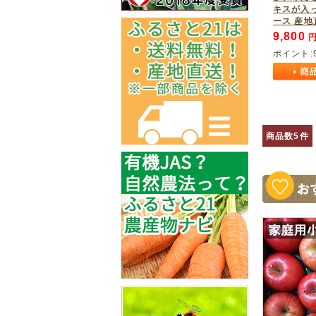
キスが入
ース 産地
9,800
円
ポイント:
商品数5件