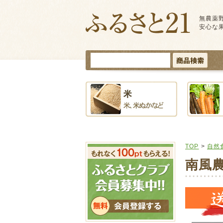
無農薬
安心な
TOP
>
自然
南風農