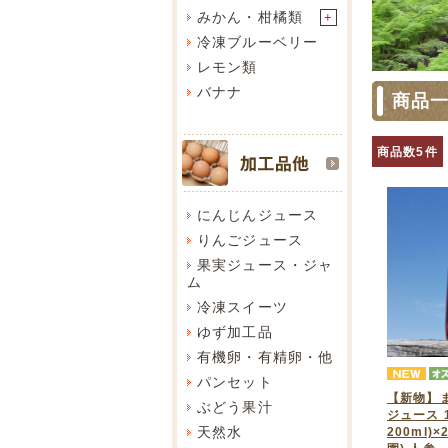
みかん・柑橘類
+
冷凍ブルーベリー
レモン類
バナナ
商品
商品数5件
にんじんジュース
りんごジュース
果実ジュース・ジャ
ム
冷凍スイーツ
ゆず加工品
有機卵・有精卵・他
パンセット
【新物】
ぶどう果汁
ジュース 
天然水
200ml)