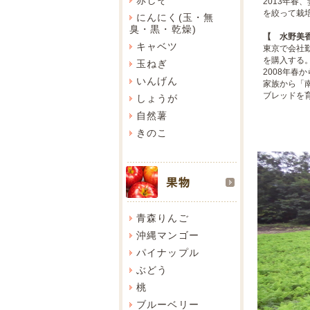
2013年
を絞って栽
にんにく(玉・無
臭・黒・乾燥)
【 水野美香
キャベツ
東京で会社
を購入する
玉ねぎ
2008年春
いんげん
家族から「南
ブレッドを
しょうが
自然薯
きのこ
青森りんご
沖縄マンゴー
パイナップル
ぶどう
桃
ブルーベリー