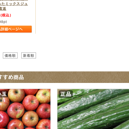
ったミックスジュ
直送
(税込)
98
pt
価格順
新着順