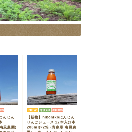
にんじん
【新物】nikonikoにんじん
本
りんごジュース 12本入(1本
県 南風農園)
200ml)×2箱 (青森県 南風農