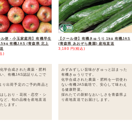
ール便・小玉家庭用】有機早生
【クール便】有機きゅうり 1kg 有機JAS
.5kg 有機JAS (青森県 北上
(青森県 あおぞら農園) 産地直送
直送
3,180 円(税込)
込)
化学合成された農薬・肥料
みずみずしい旨味がぎゅっと詰まった
い、有機JAS認証りんごで
有機きゅうりです。
化学合成された農薬・肥料を一切使わ
より出荷予定のご予約商品と
ない有機JAS栽培で、安心して味わえ
る健康野菜。
はしおり・花祝・恋空・シ
採れたての新鮮なおいしさを青森県よ
など、旬の品種を産地直送
り産地直送でお届けします。
たします。