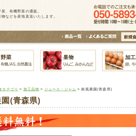
野菜、有機野菜の通販。
果物などを産地直送いたします。
食カテゴリ
>
加工品他
>
ジュース・ジャム
> 南風農園(青森県)
園(青森県)