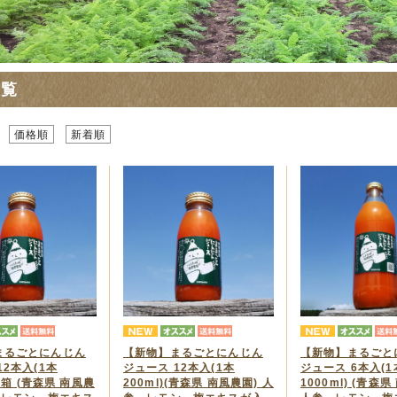
一覧
価格順
新着順
まるごとにんじん
【新物】まるごとにんじん
【新物】まるごと
12本入(1本
ジュース 12本入(1本
ジュース 6本入(1
×2箱 (青森県 南風農
200ml)(青森県 南風農園) 人
1000ml) (青森