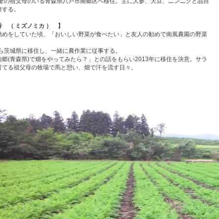
春、妻の祖父母のいる青森県八戸市南郷区へ移住。主に人参、大豆、ニンニクと品目
培する。
 （ ミズノミカ ） 】
勤めをしていた頃、「おいしい野菜が食べたい」と友人の勧めで南風農園の野菜
。
から茨城県に移住し、一緒に農作業に従事する。
郷(青森県)で畑をやってみたら？」との話をもらい2013年に移住を決意。サラ
育てる祖父母の牧場で馬と憩い、畑で汗を流す日々。