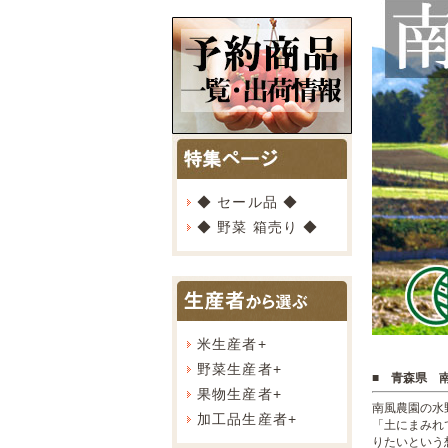
◆ セール品 ◆
◆ 野菜 箱売り ◆
米生産者
+
野菜生産者
+
■ 青森県 
果物生産者
+
南風農園の水
加工品生産者
+
「土にまみれ
りたいという