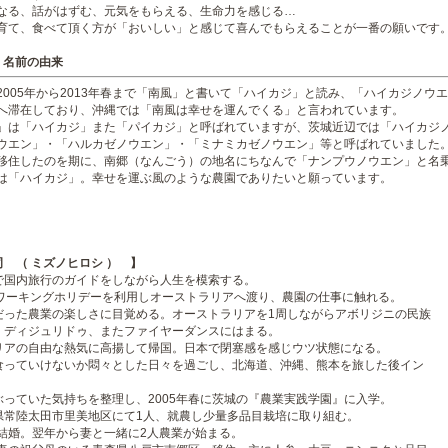
なる、話がはずむ、元気をもらえる、生命力を感じる…
育て、食べて頂く方が「おいしい」と感じて喜んでもらえることが一番の願いです
 名前の由来
2005年から2013年春まで「南風」と書いて「ハイカジ」と読み、「ハイカジノウ
へ滞在しており、沖縄では「南風は幸せを運んでくる」と言われています。
」は「ハイカジ」また「パイカジ」と呼ばれていますが、茨城近辺では「ハイカジ
ウエン」・「ハルカゼノウエン」・「ミナミカゼノウエン」等と呼ばれていました
移住したのを期に、南郷（なんごう）の地名にちなんで「ナンプウノウエン」と名
は「ハイカジ」。幸せを運ぶ風のような農園でありたいと願っています。
 （ ミズノヒロシ ） 】
で国内旅行のガイドをしながら人生を模索する。
にワーキングホリデーを利用しオーストラリアへ渡り、農園の仕事に触れる。
だった農業の楽しさに目覚める。オーストラリアを1周しながらアボリジニの民族
、ディジュリドゥ、またファイヤーダンスにはまる。
リアの自由な熱気に高揚して帰国。日本で閉塞感を感じウツ状態になる。
食っていけないか悶々とした日々を過ごし、北海道、沖縄、熊本を旅した後イン
ぶっていた気持ちを整理し、2005年春に茨城の『農業実践学園』に入学。
県常陸太田市里美地区にて1人、就農し少量多品目栽培に取り組む。
に結婚。翌年から妻と一緒に2人農業が始まる。