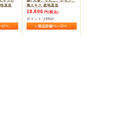
エキスが
園) 人参、りんご、レモン、
産地直送
梅エキス 産地直送
18,800
)
円(税込)
ポイント:
188
pt