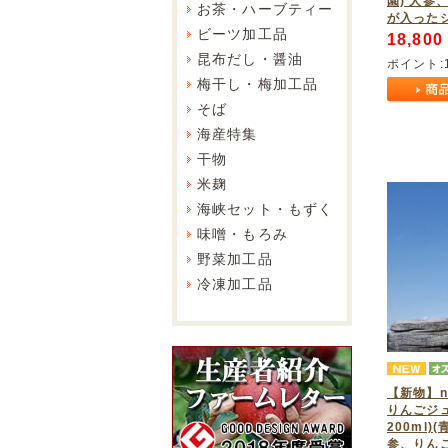
園) 人参
お茶・ハーブティー
が入った
ビーツ加工品
18,800
昆布だし・醤油
ポイント:
梅干し・梅加工品
そば
海産特集
干物
米麹
海峡セット・もずく
味噌・もろみ
野菜加工品
冷凍加工品
【新物】ni
りんごジュ
200ml)
参、りん