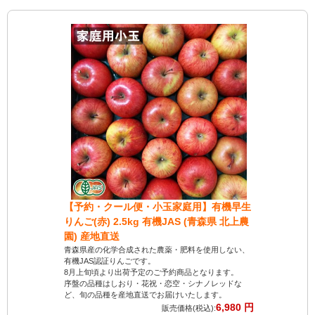
【予約・クール便・小玉家庭用】有機早生
【クール便
りんご(赤) 2.5kg 有機JAS (青森県 北上農
(青森県 
園) 産地直送
みずみずしい
す。
青森県産の化学合成された農薬・肥料を使用しない、
化学合成され
有機JAS認証りんごです。
培で、安心し
8月上旬頃より出荷予定のご予約商品となります。
採れたての新
序盤の品種はしおり・花祝・恋空・シナノレッドな
届けします。
ど、旬の品種を産地直送でお届けいたします。
6,980 円
販売価格(税込):