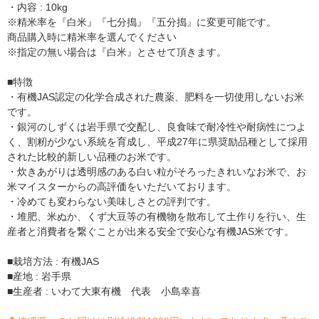
・内容 : 10kg
※精米率を『白米』『七分搗』『五分搗』に変更可能です。
商品購入時に精米率を選んでください
※指定の無い場合は『白米』とさせて頂きます。
■特徴
・有機JAS認定の化学合成された農薬、肥料を一切使用しないお米
です。
・銀河のしずくは岩手県で交配し、良食味で耐冷性や耐病性につよ
く、割籾が少ない系統を育成し、平成27年に県奨励品種として採用
された比較的新しい品種のお米です。
・炊きあがりは透明感のある白い粒がそろったきれいなお米で、お
米マイスターからの高評価をいただいております。
・冷めても変わらない美味しさとの評判です。
・堆肥、米ぬか、くず大豆等の有機物を散布して土作りを行い、生
産者と消費者を繋ぐことが出来る安全で安心な有機JAS米です。
■栽培方法 : 有機JAS
■産地 : 岩手県
■生産者 : いわて大東有機 代表 小島幸喜