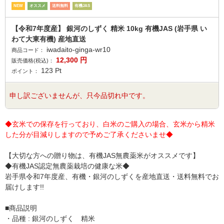
NEW
オススメ
送料無料
有機JAS
【令和7年度産】 銀河のしずく 精米 10kg 有機JAS (岩手県 い
わて大東有機) 産地直送
iwadaito-ginga-wr10
商品コード：
12,300
円
販売価格(税込)：
123
Pt
ポイント：
申し訳ございませんが、只今品切れ中です。
◆玄米での保存を行っており、白米のご購入の場合、玄米から精米
した分が目減りしますので予めご了承くださいませ◆
【大切な方への贈り物は、有機JAS無農薬米がオススメです】
◆有機JAS認定無農薬栽培の健康な米◆
岩手県令和7年度産、有機・銀河のしずくを産地直送・送料無料でお
届けします!!
■商品説明
・品種 : 銀河のしずく 精米