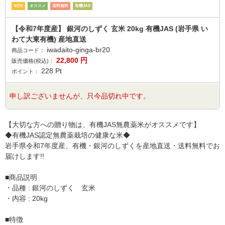
NEW
オススメ
送料無料
有機JAS
【令和7年度産】 銀河のしずく 玄米 20kg 有機JAS (岩手県 い
わて大東有機) 産地直送
iwadaito-ginga-br20
商品コード：
22,800
円
販売価格(税込)：
228
Pt
ポイント：
申し訳ございませんが、只今品切れ中です。
【大切な方への贈り物は、有機JAS無農薬米がオススメです】
◆有機JAS認定無農薬栽培の健康な米◆
岩手県令和7年度産、有機・銀河のしずくを産地直送・送料無料でお
届けします!!
■商品説明
・品種 : 銀河のしずく 玄米
・内容 : 20kg
■特徴