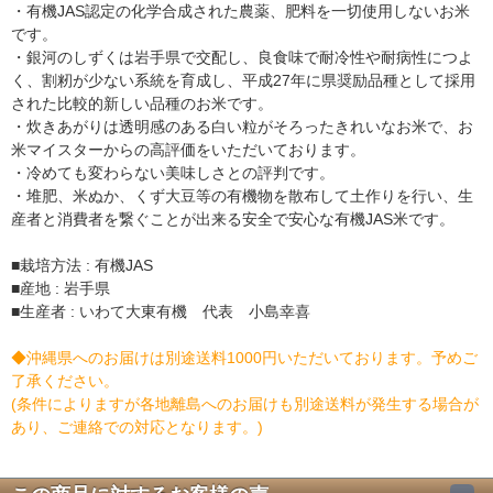
・有機JAS認定の化学合成された農薬、肥料を一切使用しないお米
です。
・銀河のしずくは岩手県で交配し、良食味で耐冷性や耐病性につよ
く、割籾が少ない系統を育成し、平成27年に県奨励品種として採用
された比較的新しい品種のお米です。
・炊きあがりは透明感のある白い粒がそろったきれいなお米で、お
米マイスターからの高評価をいただいております。
・冷めても変わらない美味しさとの評判です。
・堆肥、米ぬか、くず大豆等の有機物を散布して土作りを行い、生
産者と消費者を繋ぐことが出来る安全で安心な有機JAS米です。
■栽培方法 : 有機JAS
■産地 : 岩手県
■生産者 : いわて大東有機 代表 小島幸喜
◆沖縄県へのお届けは別途送料1000円いただいております。予めご
了承ください。
(条件によりますが各地離島へのお届けも別途送料が発生する場合が
あり、ご連絡での対応となります。)