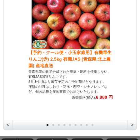
【予約・クール便・小玉家庭用】有機早生
【クール便
りんご(赤) 2.5kg 有機JAS (青森県 北上農
(青森県 
園) 産地直送
みずみずしい
す。
青森県産の化学合成された農薬・肥料を使用しない、
化学合成され
有機JAS認証りんごです。
培で、安心し
8月上旬頃より出荷予定のご予約商品となります。
採れたての新
序盤の品種はしおり・花祝・恋空・シナノレッドな
届けします。
ど、旬の品種を産地直送でお届けいたします。
6,980 円
販売価格(税込):
<
>