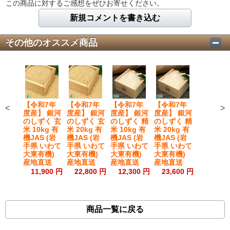
この商品に対するご感想をぜひお寄せください。
新規コメントを書き込む
その他のオススメ商品
【令和7年
【令和7年
【令和7年
【令和7年
<
>
度産】 銀河
度産】 銀河
度産】 銀河
度産】 銀河
のしずく 玄
のしずく 玄
のしずく 精
のしずく 精
米 10kg 有
米 20kg 有
米 10kg 有
米 20kg 有
機JAS (岩
機JAS (岩
機JAS (岩
機JAS (岩
手県 いわて
手県 いわて
手県 いわて
手県 いわて
大東有機)
大東有機)
大東有機)
大東有機)
産地直送
産地直送
産地直送
産地直送
11,900 円
22,800 円
12,300 円
23,600 円
商品一覧に戻る