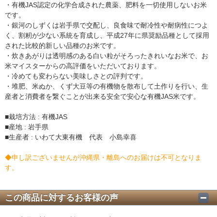
・有機JAS認定の化学合成された農薬、肥料を一切使用しないお米
です。
・銀河のしずくは岩手県で交配し、良食味で耐冷性や耐病性につよ
く、割籾が少ない系統を育成し、平成27年に県奨励品種として採用
された比較的新しい品種のお米です。
・炊きあがりは透明感のある白い粒がそろったきれいなお米で、お
米マイスターからの高評価をいただいております。
・冷めても変わらない美味しさとの評判です。
・堆肥、米ぬか、くず大豆等の有機物を散布して土作りを行い、生
産者と消費者を繋ぐことが出来る安全で安心な有機JAS米です。
■栽培方法 : 有機JAS
■産地 : 岩手県
■生産者 : いわて大東有機 代表 小島幸喜
◆申し訳ございませんが沖縄県・離島へのお届けは不可となりま
す。
この商品に対するお客様の声