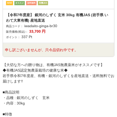
NEW
オススメ
送料無料
有機JAS
【令和7年度産】 銀河のしずく 玄米 30kg 有機JAS (岩手県 い
わて大東有機) 産地直送
iwadaito-ginga-br30
商品コード：
33,700
円
販売価格(税込)：
337
Pt
ポイント：
申し訳ございませんが、只今品切れ中です。
【大切な方への贈り物は、有機JAS無農薬米がオススメです】
◆有機JAS認定無農薬栽培の健康な米◆
岩手県令和7年度産、有機・銀河のしずくを産地直送・送料無料でお
届けします!!
■商品説明
・品種 : 銀河のしずく 玄米
・内容 : 30kg
■特徴