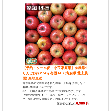
【予約・クール便・小玉家庭用】有機早生
【クール便
りんご(赤) 2.5kg 有機JAS (青森県 北上農
(青森県 
園) 産地直送
みずみずしい
す。
青森県産の化学合成された農薬・肥料を使用しない、
化学合成され
有機JAS認証りんごです。
培で、安心し
8月上旬頃より出荷予定のご予約商品となります。
採れたての新
序盤の品種はしおり・花祝・恋空・シナノレッドな
届けします。
ど、旬の品種を産地直送でお届けいたします。
6,980 円
販売価格(税込):