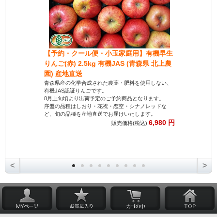
【予約・クール便・小玉家庭用】有機早生
【クール便
りんご(赤) 2.5kg 有機JAS (青森県 北上農
(青森県 
園) 産地直送
みずみずしい
す。
青森県産の化学合成された農薬・肥料を使用しない、
化学合成され
有機JAS認証りんごです。
培で、安心し
8月上旬頃より出荷予定のご予約商品となります。
採れたての新
序盤の品種はしおり・花祝・恋空・シナノレッドな
届けします。
ど、旬の品種を産地直送でお届けいたします。
6,980 円
販売価格(税込):
<
>