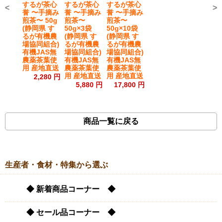
するが茶心
するが茶心
するが茶心
<
>
誉 〜手摘み
誉 〜手摘み
誉 〜手摘み
煎茶〜 50g
煎茶〜
煎茶〜
(静岡県 す
50g×3袋
50g×10袋
るが有機農
(静岡県 す
(静岡県 す
場協同組合)
るが有機農
るが有機農
有機JAS無
場協同組合)
場協同組合)
農薬茶葉使
有機JAS無
有機JAS無
用 産地直送
農薬茶葉使
農薬茶葉使
用 産地直送
用 産地直送
2,280 円
5,880 円
17,800 円
商品一覧に戻る
生産者・食材・特集から選ぶ
◆ 新着商品コーナー ◆
◆ セール品コーナー ◆