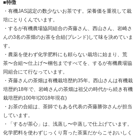
■特徴
・有機JAS認定の数少ないお茶です。栄養価を重視して栽
培にとりくんでいます。
・するが有機農場協同組合の斉藤さん、西山さん、岩崎さ
んの3名の茶畑のお茶を合組(ブレンド)して味を決めていま
す。
・農薬を使わず化学肥料にも頼らない栽培に始まり、荒
茶〜合組〜仕上げ〜梱包まですべてを、するが有機農場協
同組合にて行なっています。
・斉藤さんの茶畑は有機栽培歴約35年。西山さんは有機栽
培歴約18年で、岩崎さんの茶畑は祖父の時代から続き有機
栽培歴約100年!(2018年現在)
・お茶の合組は、茶師でもある代表の斉藤勝弥さんが担当
しています。
・「するが茶心」は、浅蒸し〜中蒸しで仕上げています。
化学肥料を使わずじっくり育った茶葉だからこそおいしく