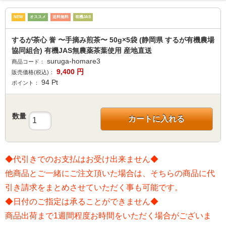
NEW
オススメ
送料無料
有機JAS
するが茶心 誉 〜手摘み煎茶〜 50g×5袋 (静岡県 するが有機農場
協同組合) 有機JAS無農薬茶葉使用 産地直送
suruga-homare3
商品コード：
9,400
円
販売価格(税込)：
94
Pt
ポイント：
数量
カートに入れる
◆代引きでのお支払はお受け出来ません◆
他商品とご一緒にご注文頂いた場合は、そちらの商品に代
引き請求をまとめさせていただく事も可能です。
◆日付のご指定は承ることができません◆
商品出荷まで1週間程度お時間をいただく場合がございま