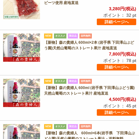
ビーツ使用 産地直送
3,280
円(税込)
ポイント：
32
pt
詳細ページへ
NEW
オススメ
限定品
送料無料
【新物】森の貴婦人 600ml×2本 (岩手県 下田澤山ぶど
う園)天然山葡萄のストレート果汁 産地直送
7,800
円(税込)
ポイント：
78
pt
詳細ページへ
NEW
オススメ
限定品
送料無料
【新物】森の貴婦人 600ml (岩手県 下田澤山ぶどう園)
天然山葡萄のストレート果汁 産地直送
4,500
円(税込)
ポイント：
45
pt
詳細ページへ
NEW
オススメ
限定品
送料無料
【新物】森の貴婦人 600ml×6本(岩手県 下田澤山ぶ
どう園)天然山葡萄のストレート果汁・送料無料