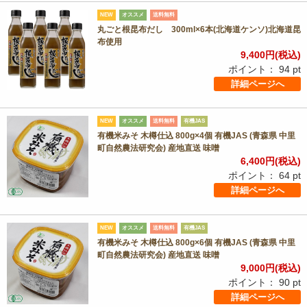
NEW
オススメ
送料無料
丸ごと根昆布だし 300ml×6本(北海道ケンソ)北海道昆
布使用
9,400
円(税込)
ポイント：
94
pt
詳細ページへ
NEW
オススメ
送料無料
有機JAS
有機米みそ 木樽仕込 800g×4個 有機JAS (青森県 中里
町自然農法研究会) 産地直送 味噌
6,400
円(税込)
ポイント：
64
pt
詳細ページへ
NEW
オススメ
送料無料
有機JAS
有機米みそ 木樽仕込 800g×6個 有機JAS (青森県 中里
町自然農法研究会) 産地直送 味噌
9,000
円(税込)
ポイント：
90
pt
詳細ページへ