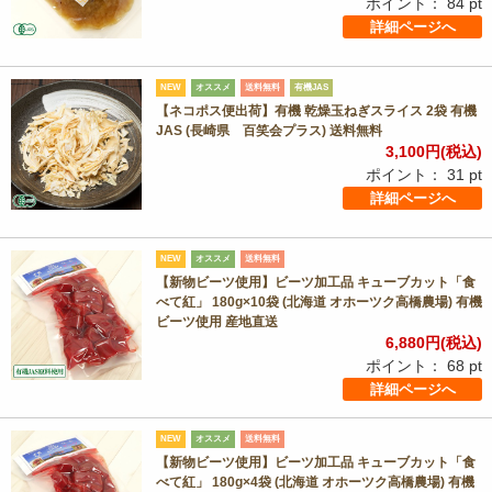
ポイント：
84
pt
詳細ページへ
NEW
オススメ
送料無料
有機JAS
【ネコポス便出荷】有機 乾燥玉ねぎスライス 2袋 有機
JAS (長崎県 百笑会プラス) 送料無料
3,100
円(税込)
ポイント：
31
pt
詳細ページへ
NEW
オススメ
送料無料
【新物ビーツ使用】ビーツ加工品 キューブカット「食
べて紅」 180g×10袋 (北海道 オホーツク高橋農場) 有機
ビーツ使用 産地直送
6,880
円(税込)
ポイント：
68
pt
詳細ページへ
NEW
オススメ
送料無料
【新物ビーツ使用】ビーツ加工品 キューブカット「食
べて紅」 180g×4袋 (北海道 オホーツク高橋農場) 有機