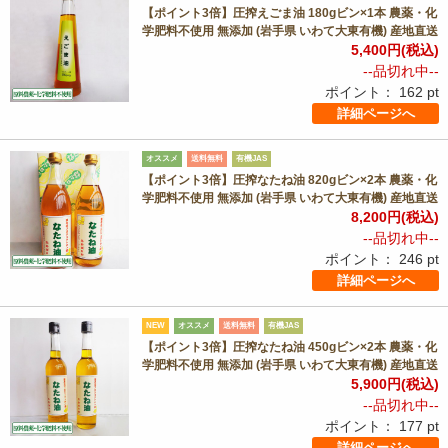
【ポイント3倍】圧搾えごま油 180gビン×1本 農薬・化
学肥料不使用 無添加 (岩手県 いわて大東有機) 産地直送
5,400
円(税込)
--品切れ中--
ポイント：
162
pt
詳細ページへ
オススメ
送料無料
有機JAS
【ポイント3倍】圧搾なたね油 820gビン×2本 農薬・化
学肥料不使用 無添加 (岩手県 いわて大東有機) 産地直送
8,200
円(税込)
--品切れ中--
ポイント：
246
pt
詳細ページへ
NEW
オススメ
送料無料
有機JAS
【ポイント3倍】圧搾なたね油 450gビン×2本 農薬・化
学肥料不使用 無添加 (岩手県 いわて大東有機) 産地直送
5,900
円(税込)
--品切れ中--
ポイント：
177
pt
詳細ページへ