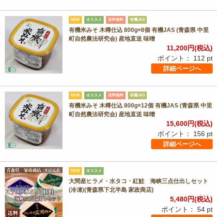
NEW
オススメ
送料無料
有機JAS
有機米みそ 木樽仕込 800g×8個 有機JAS (青森県 中里
町自然農法研究会) 産地直送 味噌
11,200
円(税込)
ポイント：
112
pt
詳細ページへ
NEW
オススメ
送料無料
有機JAS
有機米みそ 木樽仕込 800g×12個 有機JAS (青森県 中里
町自然農法研究会) 産地直送 味噌
15,600
円(税込)
ポイント：
156
pt
詳細ページへ
NEW
オススメ
大間産ヒラメ・水タコ・紅鮭 海峡三点仕出しセット
(冷凍)(青森県下北半島 家政商店)
5,480
円(税込)
ポイント：
54
pt