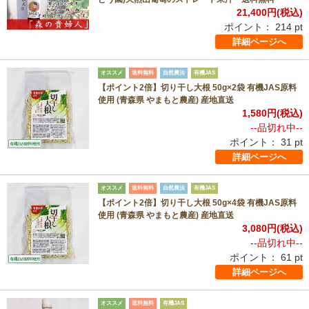
21,400
円(税込)
ポイント：
214
pt
詳細ページへ
オススメ
送料無料
自然農法
有機JAS
【ポイント2倍】切り干し大根 50g×2袋 有機JAS原料
使用 (青森県 やまもと農産) 産地直送
1,580
円(税込)
--品切れ中--
ポイント：
31
pt
詳細ページへ
オススメ
送料無料
自然農法
有機JAS
【ポイント2倍】切り干し大根 50g×4袋 有機JAS原料
使用 (青森県 やまもと農産) 産地直送
3,080
円(税込)
--品切れ中--
ポイント：
61
pt
詳細ページへ
オススメ
送料無料
有機JAS