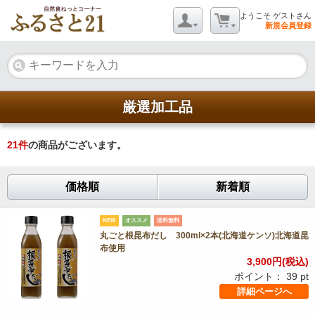
ようこそ ゲストさん
新規会員登録
厳選加工品
21
件
の商品がございます。
価格順
新着順
NEW
オススメ
送料無料
丸ごと根昆布だし 300ml×2本(北海道ケンソ)北海道昆
布使用
3,900
円(税込)
ポイント：
39
pt
詳細ページへ